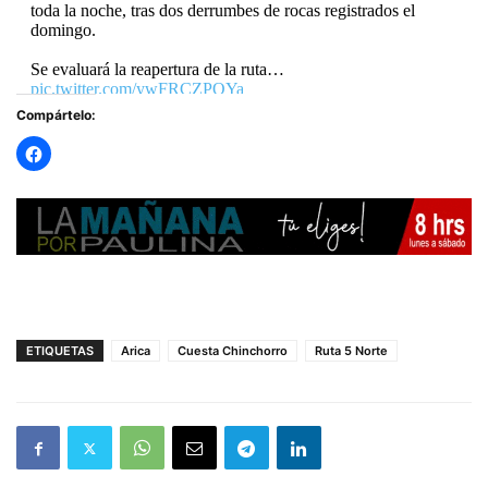
toda la noche, tras dos derrumbes de rocas registrados el
domingo.
Se evaluará la reapertura de la ruta…
pic.twitter.com/ywFRCZPQYa
Compártelo:
— RADIO PAULINA (@radiopaulina)
July 7, 2025
ETIQUETAS
Arica
Cuesta Chinchorro
Ruta 5 Norte