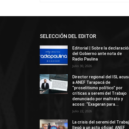
SELECCIÓN DEL EDITOR
Editorial | Sobre la declaració
del Gobierno ante nota de
Radio Paulina
Julio 30, 2026
Director regional del ISL acus
a ANEF Tarapacá de
“proselitismo político” por
críticas a seremi del Trabajo
denunciado por maltrato y
acoso: “Exageran para...
Julio 22, 2026
La crisis del seremi del Traba
llegó a un acto oficial: ANEF