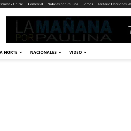
strarse / Unirse
Comercial
Noticias por Paulina
Somos
Tarifario Elecciones 2
A NORTE
NACIONALES
VIDEO