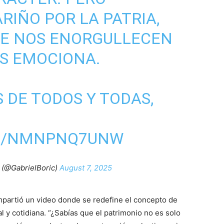
RIÑO POR LA PATRIA,
UE NOS ENORGULLECEN
OS EMOCIONA.
 DE TODOS Y TODAS,
OM/NMNPNQ7UNW
t (@GabrielBoric)
August 7, 2025
partió un video donde se redefine el concepto de
 y cotidiana. “¿Sabías que el patrimonio no es solo