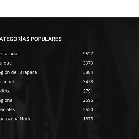
ATEGORÍAS POPULARES
estacadas
9527
quique
3970
egión de Tarapacá
3884
acional
3478
lítica
2791
egional
2595
liciales
2520
acrozona Norte
1875