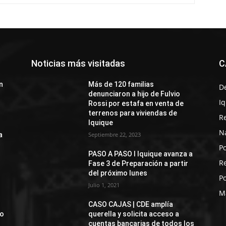
Noticias más visitadas
C
n
Más de 120 familias
D
denunciaron a hijo de Fulvio
I
Rossi por estafa en venta de
terrenos para viviendas de
R
Iquique
N
a
Septiembre 22, 2023
Po
PASO A PASO I Iquique avanza a
R
Fase 3 de Preparación a partir
del próximo lunes
Po
Julio 1, 2021
M
CASO CAJAS | CDE amplía
jo
querella y solicita acceso a
cuentas bancarias de todos los