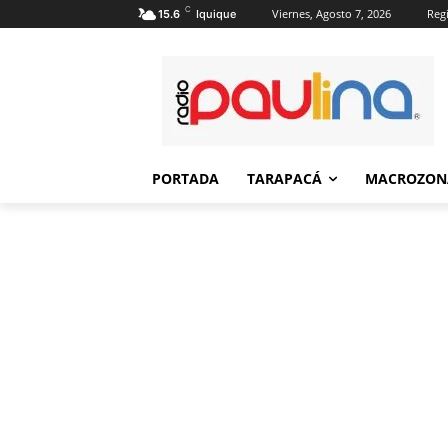
C
Viernes, Agosto 7, 2026
Regi
15.6
Iquique
PORTADA
TARAPACÁ
MACROZON