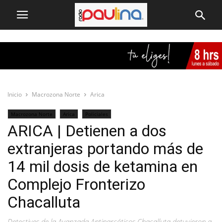
Inicio
Macrozona Norte
Arica
Macrozona Norte
Arica
Policiales
ARICA | Detienen a dos
extranjeras portando más de
14 mil dosis de ketamina en
Complejo Fronterizo
Chacalluta
Detectives de la Avanzada Antinarcóticos Chacalluta detuvieron a