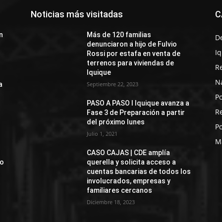
Noticias más visitadas
C
n
Más de 120 familias
D
denunciaron a hijo de Fulvio
I
Rossi por estafa en venta de
terrenos para viviendas de
R
Iquique
N
a
Septiembre 22, 2023
Po
PASO A PASO I Iquique avanza a
R
Fase 3 de Preparación a partir
del próximo lunes
Po
Julio 1, 2021
M
CASO CAJAS | CDE amplía
jo
querella y solicita acceso a
cuentas bancarias de todos los
involucrados, empresas y
familiares cercanos
Diciembre 18, 2023