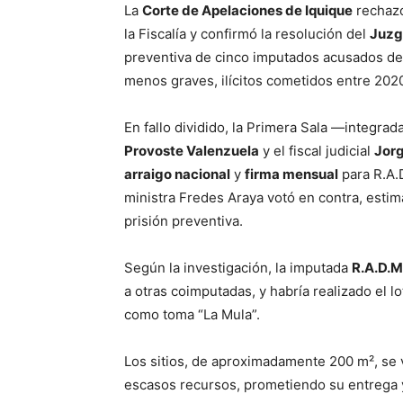
La
Corte de Apelaciones de Iquique
rechazó
la Fiscalía y confirmó la resolución del
Juzg
preventiva de cinco imputados acusados de as
menos graves, ilícitos cometidos entre 202
En fallo dividido, la Primera Sala —integrad
Provoste Valenzuela
y el fiscal judicial
Jorg
arraigo nacional
y
firma mensual
para R.A.D
ministra Fredes Araya votó en contra, estim
prisión preventiva.
Según la investigación, la imputada
R.A.D.M
a otras coimputadas, y habría realizado el l
como toma “La Mula”.
Los sitios, de aproximadamente 200 m², se
escasos recursos, prometiendo su entrega 