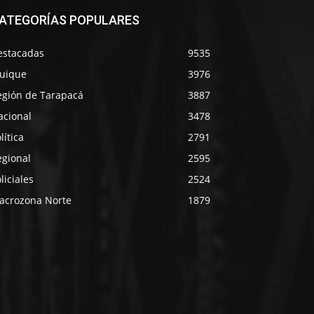
ATEGORÍAS POPULARES
estacadas
9535
quique
3976
egión de Tarapacá
3887
acional
3478
lítica
2791
egional
2595
liciales
2524
acrozona Norte
1879