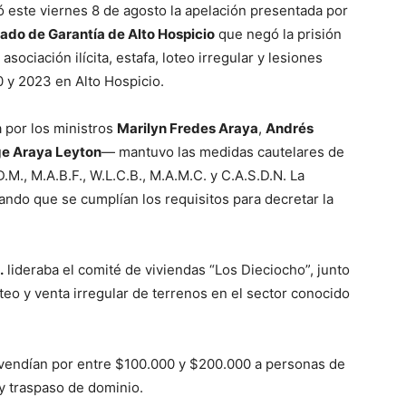
 este viernes 8 de agosto la apelación presentada por
ado de Garantía de Alto Hospicio
que negó la prisión
ociación ilícita, estafa, loteo irregular y lesiones
0 y 2023 en Alto Hospicio.
a por los ministros
Marilyn Fredes Araya
,
Andrés
e Araya Leyton
— mantuvo las medidas cautelares de
.M., M.A.B.F., W.L.C.B., M.A.M.C. y C.A.S.D.N. La
ando que se cumplían los requisitos para decretar la
.
lideraba el comité de viviendas “Los Dieciocho”, junto
oteo y venta irregular de terrenos en el sector conocido
 vendían por entre $100.000 y $200.000 a personas de
y traspaso de dominio.