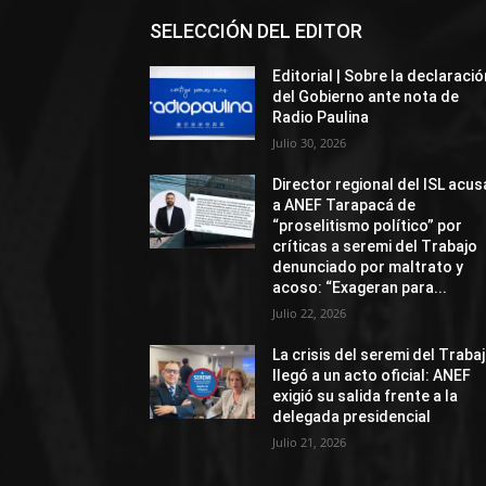
SELECCIÓN DEL EDITOR
Editorial | Sobre la declaració
del Gobierno ante nota de
Radio Paulina
Julio 30, 2026
Director regional del ISL acus
a ANEF Tarapacá de
“proselitismo político” por
críticas a seremi del Trabajo
denunciado por maltrato y
acoso: “Exageran para...
Julio 22, 2026
La crisis del seremi del Traba
llegó a un acto oficial: ANEF
exigió su salida frente a la
delegada presidencial
Julio 21, 2026