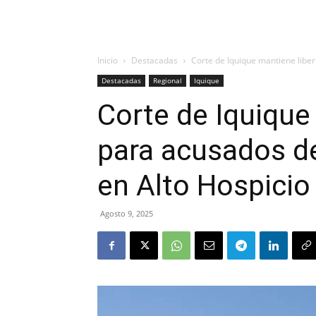
Inicio
Destacadas
Corte de Iquique mantiene libert
Destacadas
Regional
Iquique
Corte de Iquique
para acusados de 
en Alto Hospicio
Agosto 9, 2025