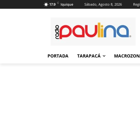
C
Sábado, Agosto 8, 2026
Regi
17.9
Iquique
PORTADA
TARAPACÁ
MACROZON