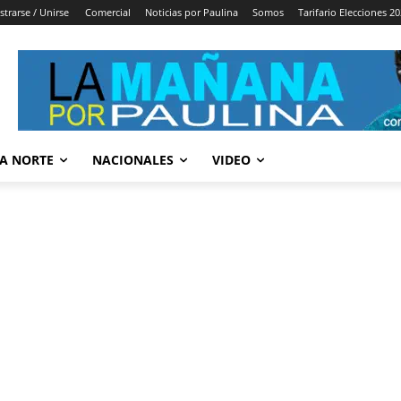
strarse / Unirse
Comercial
Noticias por Paulina
Somos
Tarifario Elecciones 2
A NORTE
NACIONALES
VIDEO