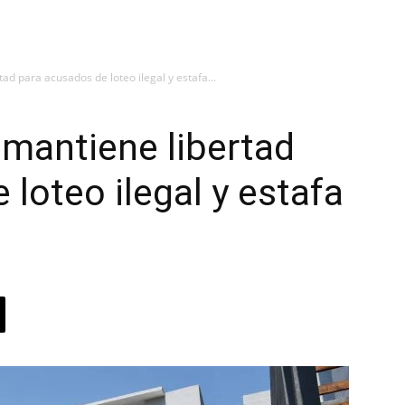
ad para acusados de loteo ilegal y estafa...
 mantiene libertad
loteo ilegal y estafa