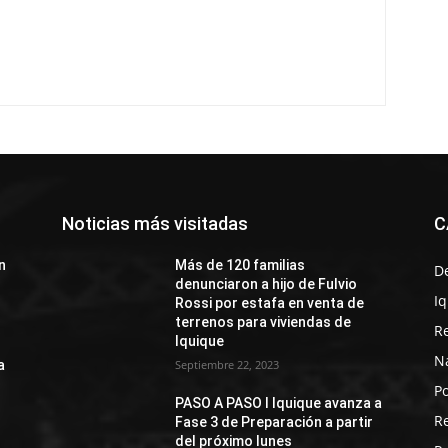
Noticias más visitadas
C
n
Más de 120 familias
D
denunciaron a hijo de Fulvio
I
Rossi por estafa en venta de
terrenos para viviendas de
R
Iquique
N
a
Septiembre 22, 2023
Po
PASO A PASO I Iquique avanza a
R
Fase 3 de Preparación a partir
del próximo lunes