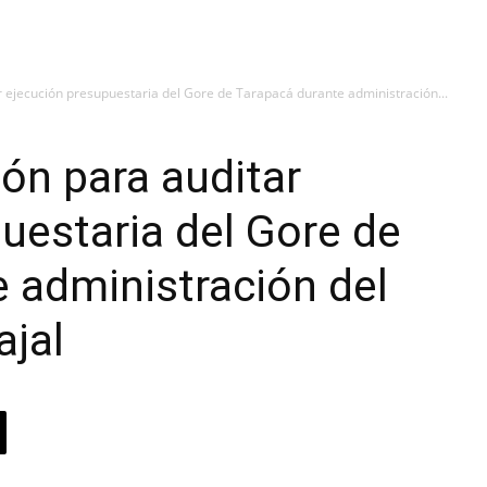
ar ejecución presupuestaria del Gore de Tarapacá durante administración...
ión para auditar
uestaria del Gore de
 administración del
ajal