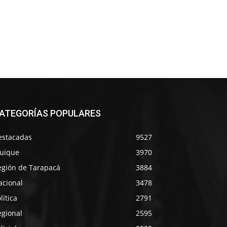
ATEGORÍAS POPULARES
estacadas
9527
quique
3970
egión de Tarapacá
3884
acional
3478
lítica
2791
egional
2595