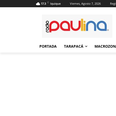
C
Viernes, Agosto 7, 2026
Regi
17.3
Iquique
PORTADA
TARAPACÁ
MACROZON