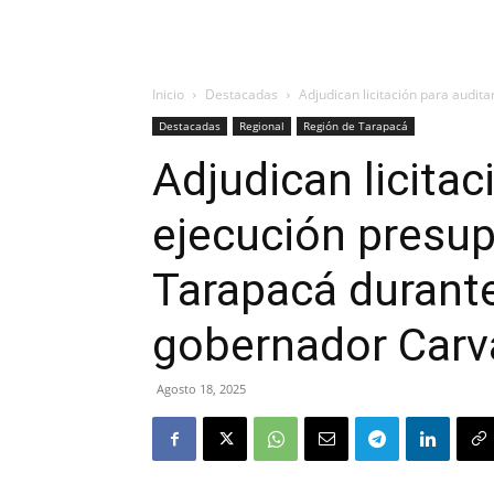
Inicio
Destacadas
Adjudican licitación para audit
Destacadas
Regional
Región de Tarapacá
Adjudican licitac
ejecución presup
Tarapacá durante
gobernador Carv
Agosto 18, 2025