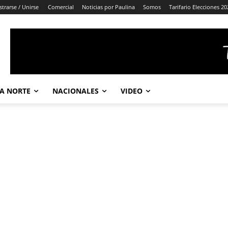
strarse / Unirse
Comercial
Noticias por Paulina
Somos
Tarifario Elecciones 20
A NORTE
NACIONALES
VIDEO