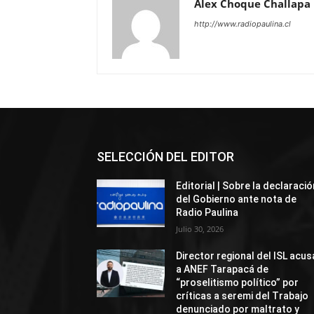
Álex Choque Challapa
http://www.radiopaulina.cl
SELECCIÓN DEL EDITOR
Editorial | Sobre la declaració
del Gobierno ante nota de
Radio Paulina
Julio 30, 2026
Director regional del ISL acus
a ANEF Tarapacá de
“proselitismo político” por
críticas a seremi del Trabajo
denunciado por maltrato y