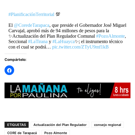
#PlanificaciónTerritorial
💯
El
@CoredeTarapaca
, que preside el Gobernador José Miguel
Carvajal, aprobó más de 94 millones de pesos para la
✨Actualización del Plan Regulador Comunal
#PozoAlmonte
,
Seccional
#LaTirana
y
#LaHuayca
✨; el instrumento técnico
con el cual se podrá…
pic.twitter.com/ZTyU9mf1kB
Compártelo:
— Gobierno Regional Tarapacá (@Gore_Tarapaca)
September 10, 2025
ETIQUETAS
Actualización del Plan Regulador
consejo regional
CORE de Tarapacá
Pozo Almonte