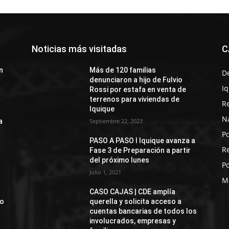
Noticias más visitadas
C
n
Más de 120 familias
D
denunciaron a hijo de Fulvio
I
Rossi por estafa en venta de
terrenos para viviendas de
R
Iquique
N
a
Septiembre 22, 2023
Po
PASO A PASO I Iquique avanza a
R
Fase 3 de Preparación a partir
del próximo lunes
Po
Julio 1, 2021
M
CASO CAJAS | CDE amplía
jo
querella y solicita acceso a
cuentas bancarias de todos los
involucrados, empresas y