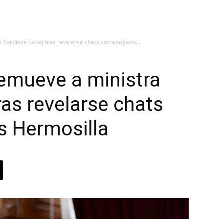
Verónica Sabaj tras revelarse chats con abogado...
emueve a ministra
ras revelarse chats
s Hermosilla