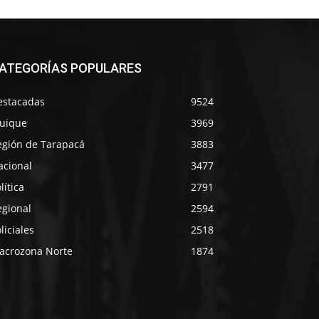
ATEGORÍAS POPULARES
estacadas
9524
quique
3969
egión de Tarapacá
3883
acional
3477
lítica
2791
egional
2594
liciales
2518
acrozona Norte
1874