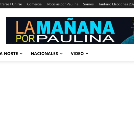
trarse / Unirse
Comercial
Noticias por Paulina
Somos
Tarifario Elecciones 20
A NORTE
NACIONALES
VIDEO