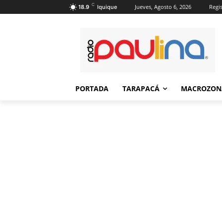
C
Jueves, Agosto 6, 2026
Regis
18.9
Iquique
PORTADA
TARAPACÁ
MACROZON