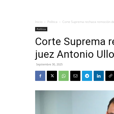
Inicio
Política
Corte Suprema rechaza remoción de 
Política
Corte Suprema r
juez Antonio Ull
Septiembre 30, 2025