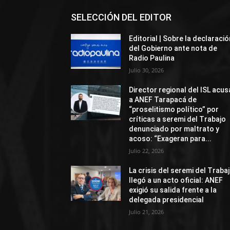
SELECCIÓN DEL EDITOR
Editorial | Sobre la declaració
del Gobierno ante nota de
Radio Paulina
Julio 30, 2026
Director regional del ISL acus
a ANEF Tarapacá de
“proselitismo político” por
críticas a seremi del Trabajo
denunciado por maltrato y
acoso: “Exageran para...
Julio 22, 2026
La crisis del seremi del Traba
llegó a un acto oficial: ANEF
exigió su salida frente a la
delegada presidencial
Julio 21, 2026