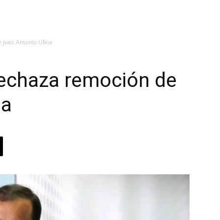
juez Antonio Ulloa
echaza remoción de
oa