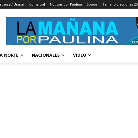
strarse / Unirse
Comercial
Noticias por Paulina
Somos
Tarifario Elecciones 2
A NORTE
NACIONALES
VIDEO