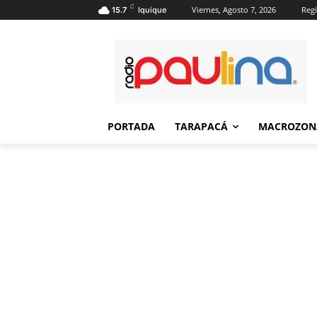
C
Viernes, Agosto 7, 2026
Regi
15.7
Iquique
PORTADA
TARAPACÁ
MACROZON