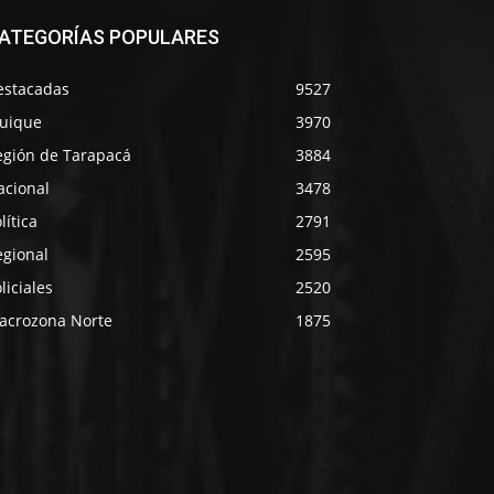
ATEGORÍAS POPULARES
estacadas
9527
quique
3970
egión de Tarapacá
3884
acional
3478
lítica
2791
egional
2595
liciales
2520
acrozona Norte
1875