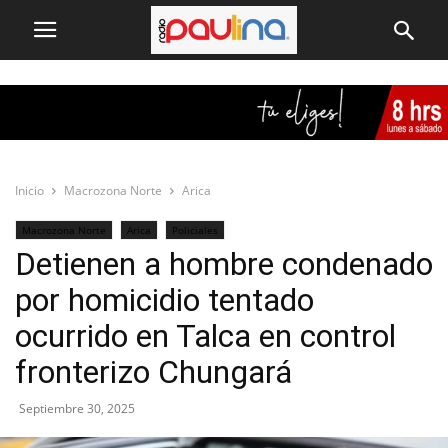
Inicio
Macrozona Norte
Arica
Macrozona Norte
Arica
Policiales
Detienen a hombre condenado
por homicidio tentado
ocurrido en Talca en control
fronterizo Chungará
Septiembre 30, 2025