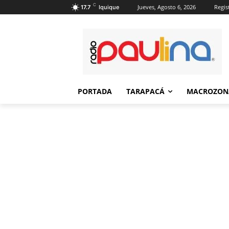
C
Jueves, Agosto 6, 2026
Regis
17.7
Iquique
PORTADA
TARAPACÁ
MACROZON