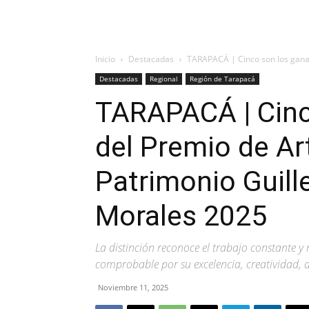
Inicio
Destacadas
TARAPACÁ | Cinco son los ganad
Destacadas
Regional
Región de Tarapacá
TARAPACÁ | Cinc
del Premio de Art
Patrimonio Guil
Morales 2025
La distinción reconoce el trabajo constante y
comprobable por su excelencia, creatividad, a
Noviembre 11, 2025