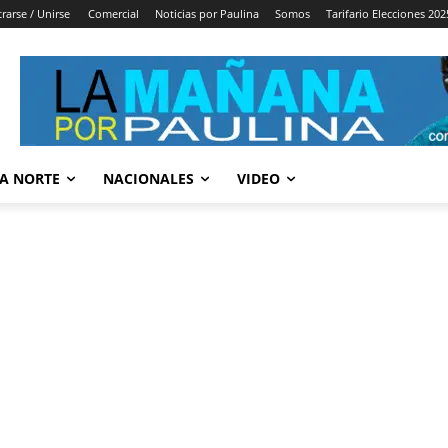
trarse / Unirse
Comercial
Noticias por Paulina
Somos
Tarifario Elecciones 202
A NORTE
NACIONALES
VIDEO