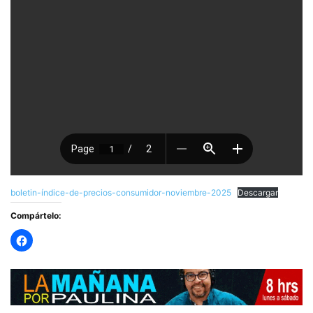
boletin-índice-de-precios-consumidor-noviembre-2025
Descargar
Compártelo: