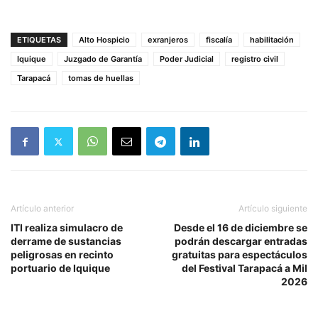
ETIQUETAS
Alto Hospicio
exranjeros
fiscalía
habilitación
Iquique
Juzgado de Garantía
Poder Judicial
registro civil
Tarapacá
tomas de huellas
Artículo anterior
Artículo siguiente
ITI realiza simulacro de
Desde el 16 de diciembre se
derrame de sustancias
podrán descargar entradas
peligrosas en recinto
gratuitas para espectáculos
portuario de Iquique
del Festival Tarapacá a Mil
2026