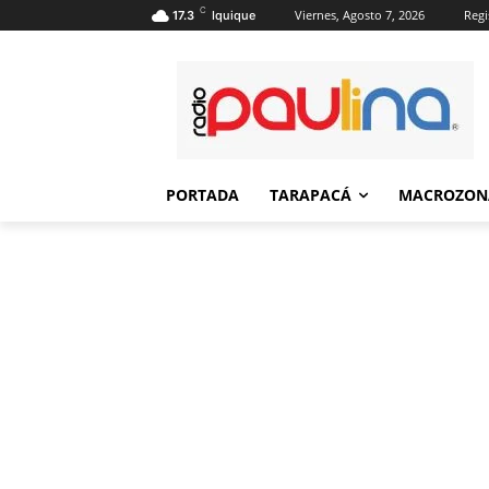
C
Viernes, Agosto 7, 2026
Regi
17.3
Iquique
PORTADA
TARAPACÁ
MACROZON