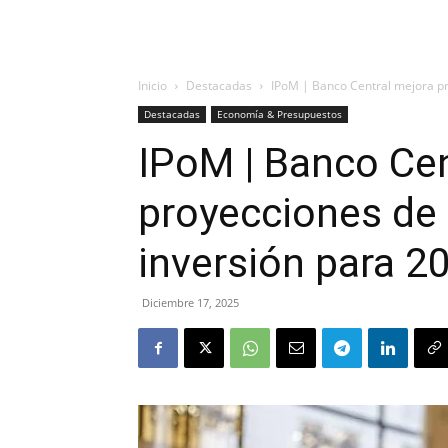
Inicio
Destacadas
IPoM | Banco Central mejora pro
Destacadas
Economía & Presupuestos
IPoM | Banco Cen
proyecciones de i
inversión para 
Diciembre 17, 2025