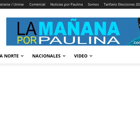
strarse / Unirse
Comercial
Noticias por Paulina
Somos
Tarifario Elecciones 20
A NORTE
NACIONALES
VIDEO