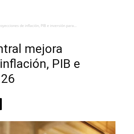
yecciones de inflación, PIB e inversión para...
tral mejora
nflación, PIB e
2026