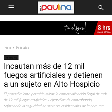
Inicio
Policiales
Policiales
Incautan más de 12 mil
fuegos artificiales y detienen
a un sujeto en Alto Hospicio
El procedimiento permitió evitar la comercialización ilegal de más
de 12 mil fuegos artificiales y cigarrillos de contrabando,
reforzando la seguridad en sectores residenciales de la comuna.