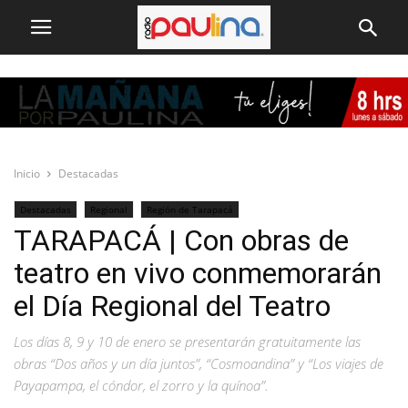
Inicio
Destacadas
Destacadas
Regional
Región de Tarapacá
TARAPACÁ | Con obras de
teatro en vivo conmemorarán
el Día Regional del Teatro
Los días 8, 9 y 10 de enero se presentarán gratuitamente las
obras “Dos años y un día juntos”, “Cosmoandina” y “Los viajes de
Payapampa, el cóndor, el zorro y la quínoa”.