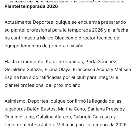
un destacado 2025 defendiendo a la Selección Nacional Sub-
Plantel temporada 2026
20,…
pic.twitter.com/lF4UYjihdK
— Deportes Iquique (@ClubDIquique)
January 15, 2026
Actualmente Deportes Iquique se encuentra preparando
su plantel profesional para la temporada 2026 y a la fecha
ha confirmado a Marco Olea como director técnico del
equipo femenino de primera división.
Hasta el momento, Katerine Cubillos, Perla Sánchez,
Geraldine Salazar, Eliana Olaya, Francesca Acuña y Melissa
Espina han sido ratificadas por el club para integrar el
plantel profesional del próximo año.
Asimismo, Deportes Iquique confirmó la llegada de las
jugadoras Belén Bustos, Marina Cano, Santana Pressley,
Dominic Luna, Catalina Alarcón, Gabriela Carrasco y
recientemente a Julieta Meliman para la temporada 2026.