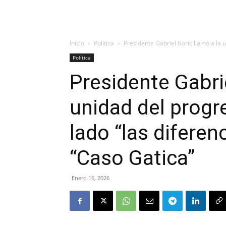
Inicio
Política
Presidente Gabriel Boric llamó a la u
Política
Presidente Gabrie
unidad del progr
lado “las diferen
“Caso Gatica”
Enero 16, 2026