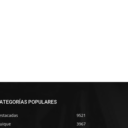
ATEGORÍAS POPULARES
estacadas
9521
quique
3967