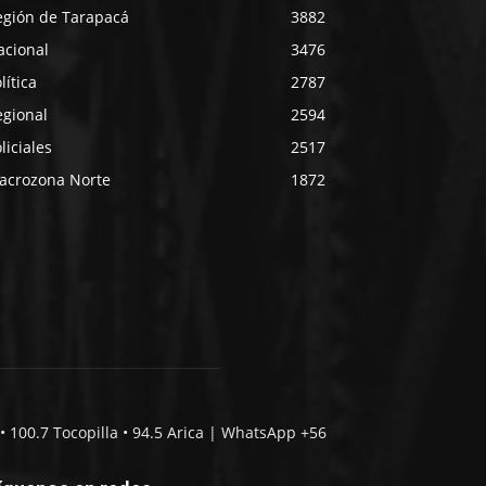
egión de Tarapacá
3882
acional
3476
lítica
2787
egional
2594
liciales
2517
acrozona Norte
1872
• 100.7 Tocopilla • 94.5 Arica | WhatsApp +56