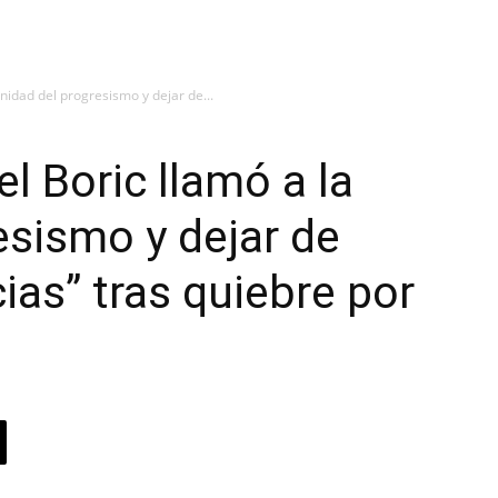
nidad del progresismo y dejar de...
l Boric llamó a la
esismo y dejar de
cias” tras quiebre por