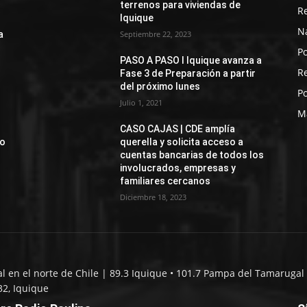
terrenos para viviendas de
R
Iquique
N
a
Septiembre 22, 2023
Po
PASO A PASO I Iquique avanza a
R
Fase 3 de Preparación a partir
del próximo lunes
Po
Julio 1, 2021
M
CASO CAJAS | CDE amplía
jo
querella y solicita acceso a
cuentas bancarias de todos los
involucrados, empresas y
familiares cercanos
Diciembre 18, 2023
al en el norte de Chile | 89.3 Iquique • 101.7 Pampa del Tamarugal 
32, Iquique