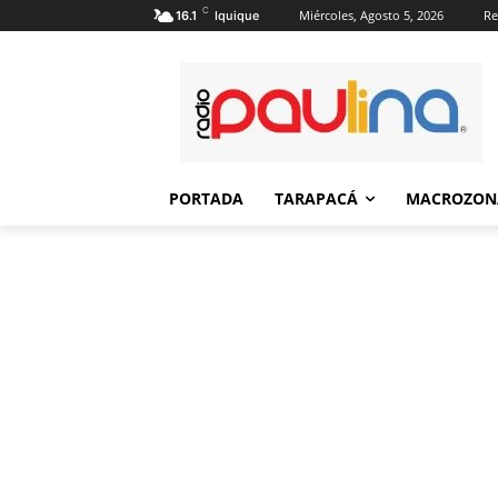
C
Miércoles, Agosto 5, 2026
Re
16.1
Iquique
PORTADA
TARAPACÁ
MACROZON