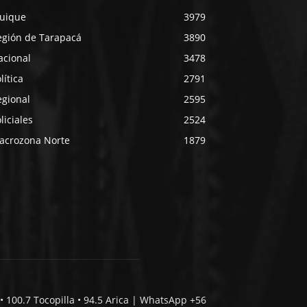
quique
3979
egión de Tarapacá
3890
acional
3478
lítica
2791
egional
2595
liciales
2524
acrozona Norte
1879
• 100.7 Tocopilla • 94.5 Arica | WhatsApp +56