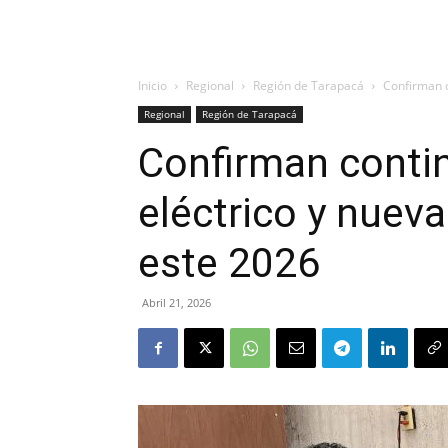
Inicio
Regional
Región de Tarapacá
Confirman c
Regional
Región de Tarapacá
Confirman contin
eléctrico y nuev
este 2026
Abril 21, 2026