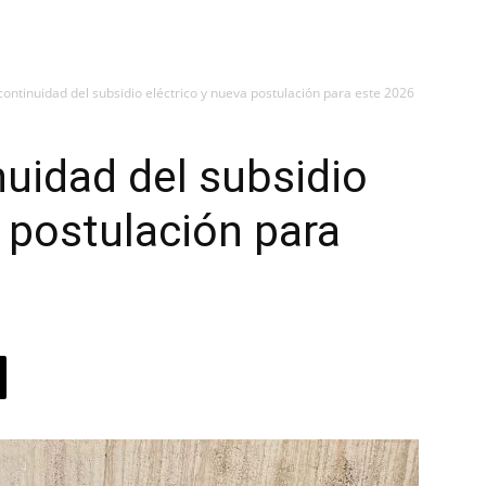
ontinuidad del subsidio eléctrico y nueva postulación para este 2026
uidad del subsidio
a postulación para