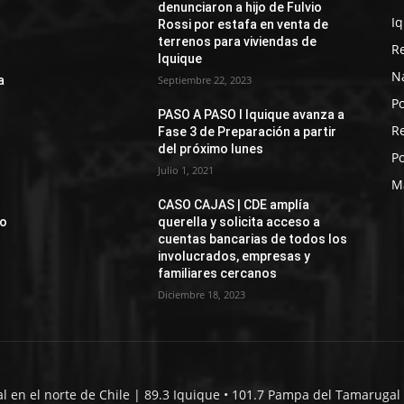
denunciaron a hijo de Fulvio
I
Rossi por estafa en venta de
terrenos para viviendas de
R
Iquique
N
a
Septiembre 22, 2023
Po
PASO A PASO I Iquique avanza a
R
Fase 3 de Preparación a partir
del próximo lunes
Po
Julio 1, 2021
M
CASO CAJAS | CDE amplía
jo
querella y solicita acceso a
cuentas bancarias de todos los
involucrados, empresas y
familiares cercanos
Diciembre 18, 2023
al en el norte de Chile | 89.3 Iquique • 101.7 Pampa del Tamarugal 