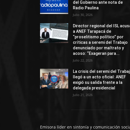
del Gobierno ante nota de
Radio Paulina
Julio 30, 2026
Director regional del ISL acus
a ANEF Tarapacá de
“proselitismo político” por
críticas a seremi del Trabajo
denunciado por maltrato y
acoso: “Exageran para...
Julio 22, 2026
La crisis del seremi del Traba
llegó a un acto oficial: ANEF
exigió su salida frente a la
delegada presidencial
Julio 21, 2026
Emisora líder en sintonía y comunicación soci