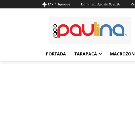
C
Domingo, Agosto 9, 2026
Re
17.7
Iquique
PORTADA
TARAPACÁ
MACROZON