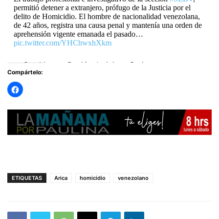
permitió detener a extranjero, prófugo de la Justicia por el
delito de Homicidio. El hombre de nacionalidad venezolana,
de 42 años, registra una causa penal y mantenía una orden de
aprehensión vigente emanada el pasado…
pic.twitter.com/YHChwxhXkm
— Carabineros Región de Arica y Parinacota
Compártelo:
(@CarabArica)
May 8, 2026
ETIQUETAS
Arica
homicidio
venezolano