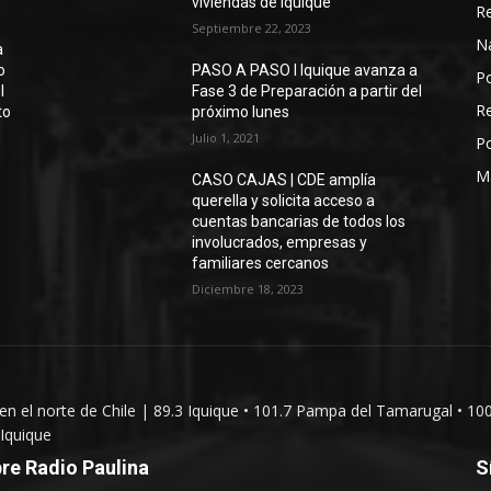
viviendas de Iquique
R
Septiembre 22, 2023
N
a
o
PASO A PASO I Iquique avanza a
Po
l
Fase 3 de Preparación a partir del
Re
to
próximo lunes
Julio 1, 2021
Po
M
CASO CAJAS | CDE amplía
querella y solicita acceso a
cuentas bancarias de todos los
involucrados, empresas y
familiares cercanos
Diciembre 18, 2023
 en el norte de Chile | 89.3 Iquique • 101.7 Pampa del Tamarugal • 10
Iquique
re Radio Paulina
S