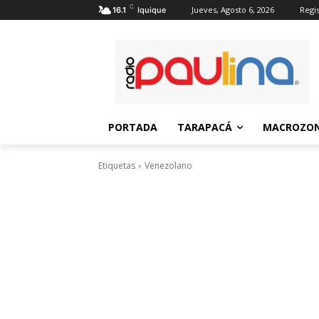
C
Jueves, Agosto 6, 2026
Regis
16.1
Iquique
PORTADA
TARAPACÁ
MACROZON
Etiquetas
Venezolano