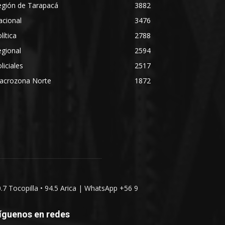
egión de Tarapacá
3882
acional
3476
lítica
2788
gional
2594
liciales
2517
acrozona Norte
1872
0.7 Tocopilla • 94.5 Arica | WhatsApp +56 9
íguenos en redes