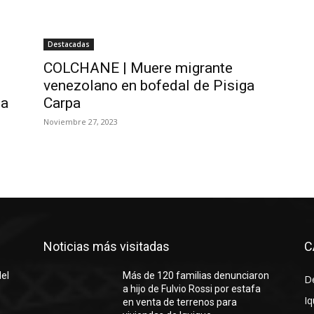
Destacadas
COLCHANE | Muere migrante
venezolano en bofedal de Pisiga
 a
Carpa
Noviembre 27, 2023
Noticias más visitadas
C
del
Más de 120 familias denunciaron
D
a hijo de Fulvio Rossi por estafa
Iq
en venta de terrenos para