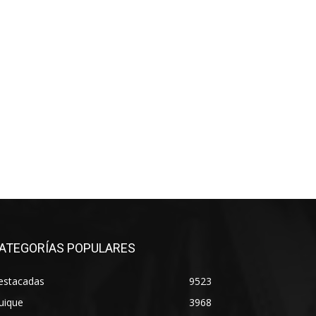
ATEGORÍAS POPULARES
estacadas
9523
uique
3968