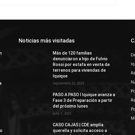
Noticias más visitadas
C
n
Más de 120 familias
D
denunciaron a hijo de Fulvio
I
Rossi por estafa en venta de
terrenos para viviendas de
R
Iquique
N
a
Septiembre 22, 2023
Po
PASO A PASO I Iquique avanza a
R
Fase 3 de Preparación a partir
del próximo lunes
Po
Julio 1, 2021
M
CASO CAJAS | CDE amplía
jo
querella y solicita acceso a