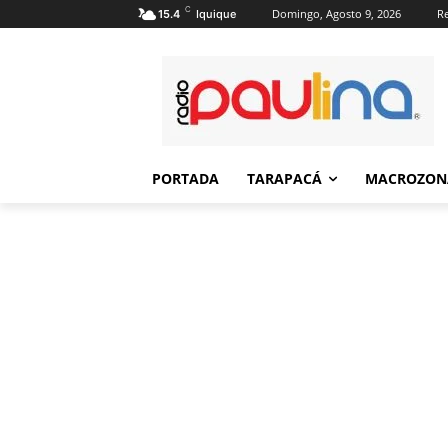
C
Domingo, Agosto 9, 2026
Re
15.4
Iquique
PORTADA
TARAPACÁ
MACROZON