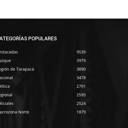
ATEGORÍAS POPULARES
estacadas
9539
quique
3979
egión de Tarapacá
3890
acional
3478
lítica
2791
egional
2595
liciales
2524
acrozona Norte
1879