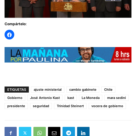
Compártelo:
ETIQUETAS
ajuste ministerial
cambio gabinete
Chile
Gobierno
José Antonio Kast
kast
La Moneda
mara sedini
presidente
seguridad
Trinidad Steinert
vocera de gobierno