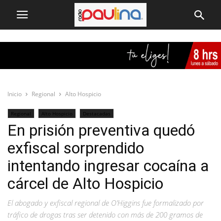
Inicio
Regional
Alto Hospicio
Regional
Alto Hospicio
Destacadas
En prisión preventiva quedó
exfiscal sorprendido
intentando ingresar cocaína a
cárcel de Alto Hospicio
El abogado y exfiscal regional de O’Higgins fue formalizado por
tráfico de drogas tras ser detenido con más de 200 gramos de