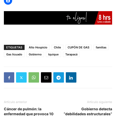
ETIQUETAS
Alto Hospicio
Chile
CUPÓN DE GAS
familias
Gas licuado
Gobierno
Iquique
Tarapacá
Artículo anterior
Artículo siguiente
Cáncer de pulmón: la
Gobierno detecta
enfermedad que provoca 10
“debilidades estructurales”