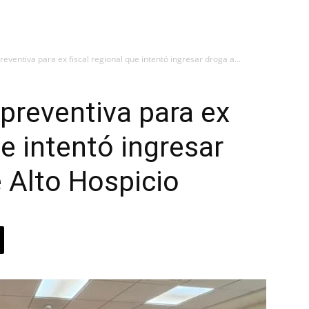
reventiva para ex fiscal regional que intentó ingresar droga a...
 preventiva para ex
ue intentó ingresar
e Alto Hospicio