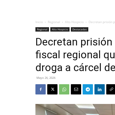
Inicio
Regional
Alto Hospicio
Decretan prisión p
Regional
Alto Hospicio
Destacadas
Decretan prisión
fiscal regional q
droga a cárcel d
Mayo 26, 2026