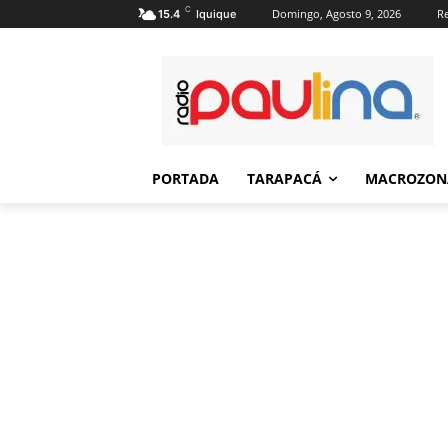
C
Domingo, Agosto 9, 2026
Re
15.4
Iquique
PORTADA
TARAPACÁ
MACROZON