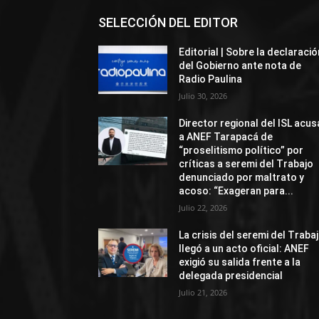
SELECCIÓN DEL EDITOR
Editorial | Sobre la declaració
del Gobierno ante nota de
Radio Paulina
Julio 30, 2026
Director regional del ISL acus
a ANEF Tarapacá de
“proselitismo político” por
críticas a seremi del Trabajo
denunciado por maltrato y
acoso: “Exageran para...
Julio 22, 2026
La crisis del seremi del Traba
llegó a un acto oficial: ANEF
exigió su salida frente a la
delegada presidencial
Julio 21, 2026