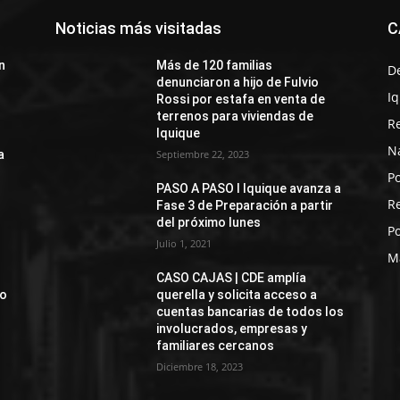
Noticias más visitadas
C
n
Más de 120 familias
D
denunciaron a hijo de Fulvio
I
Rossi por estafa en venta de
terrenos para viviendas de
R
Iquique
N
a
Septiembre 22, 2023
Po
PASO A PASO I Iquique avanza a
R
Fase 3 de Preparación a partir
del próximo lunes
Po
Julio 1, 2021
M
CASO CAJAS | CDE amplía
jo
querella y solicita acceso a
cuentas bancarias de todos los
involucrados, empresas y
familiares cercanos
Diciembre 18, 2023