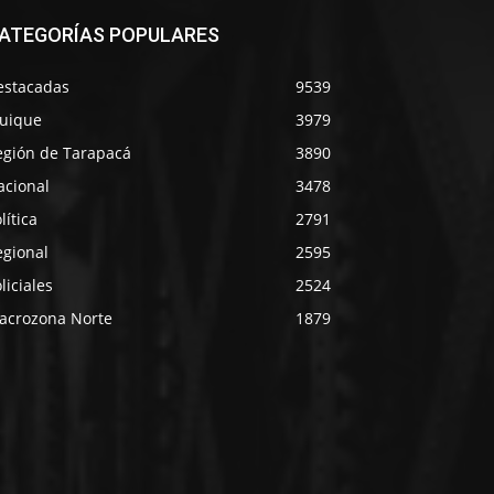
ATEGORÍAS POPULARES
estacadas
9539
quique
3979
egión de Tarapacá
3890
acional
3478
lítica
2791
egional
2595
liciales
2524
acrozona Norte
1879