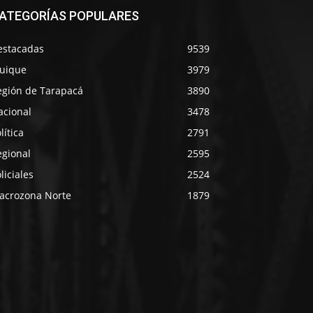
ATEGORÍAS POPULARES
estacadas
9539
quique
3979
egión de Tarapacá
3890
acional
3478
lítica
2791
egional
2595
liciales
2524
acrozona Norte
1879