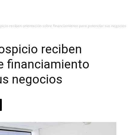
picio reciben orientación sobre financiamiento para potenciar sus negocios
ospicio reciben
e financiamiento
us negocios