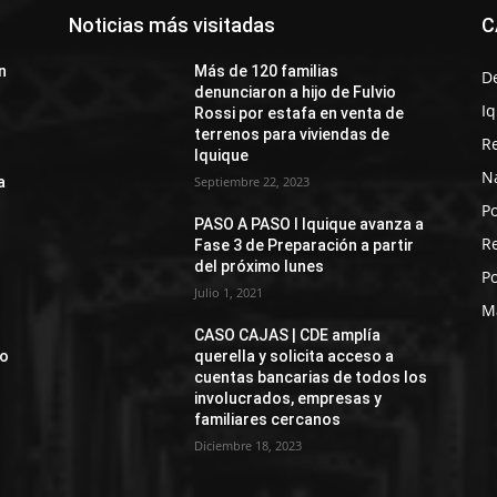
Noticias más visitadas
C
n
Más de 120 familias
D
denunciaron a hijo de Fulvio
I
Rossi por estafa en venta de
terrenos para viviendas de
R
Iquique
N
a
Septiembre 22, 2023
Po
PASO A PASO I Iquique avanza a
R
Fase 3 de Preparación a partir
del próximo lunes
Po
Julio 1, 2021
M
CASO CAJAS | CDE amplía
jo
querella y solicita acceso a
cuentas bancarias de todos los
involucrados, empresas y
familiares cercanos
Diciembre 18, 2023