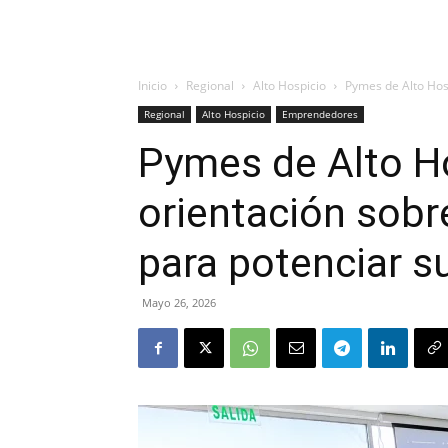
Inicio
Regional
Alto Hospicio
Pymes de Alto Hos
Regional
Alto Hospicio
Emprendedores
Pymes de Alto H
orientación sobr
para potenciar s
Mayo 26, 2026