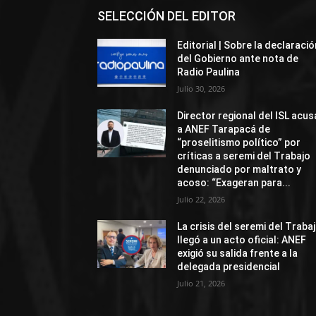
SELECCIÓN DEL EDITOR
Editorial | Sobre la declaració
del Gobierno ante nota de
Radio Paulina
Julio 30, 2026
Director regional del ISL acus
a ANEF Tarapacá de
“proselitismo político” por
críticas a seremi del Trabajo
denunciado por maltrato y
acoso: “Exageran para...
Julio 22, 2026
La crisis del seremi del Traba
llegó a un acto oficial: ANEF
exigió su salida frente a la
delegada presidencial
Julio 21, 2026