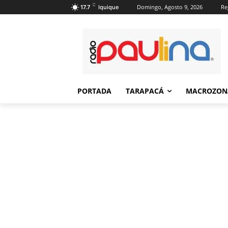
C
Domingo, Agosto 9, 2026
Re
17.7
Iquique
PORTADA
TARAPACÁ
MACROZON