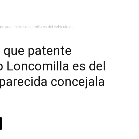
trada en río Loncomilla es del vehículo de...
a que patente
o Loncomilla es del
parecida concejala