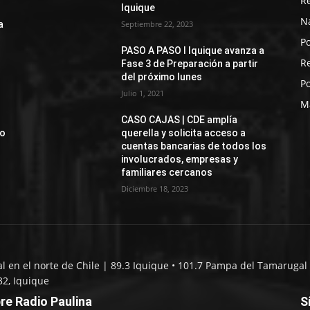
R
Iquique
N
a
Septiembre 22, 2023
Po
PASO A PASO I Iquique avanza a
R
Fase 3 de Preparación a partir
del próximo lunes
Po
Julio 1, 2021
M
CASO CAJAS | CDE amplía
jo
querella y solicita acceso a
cuentas bancarias de todos los
involucrados, empresas y
familiares cercanos
Diciembre 18, 2023
al en el norte de Chile | 89.3 Iquique • 101.7 Pampa del Tamarugal 
32, Iquique
re Radio Paulina
S