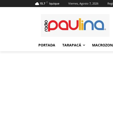
C
Viernes, Agosto 7, 2026
Regi
15.7
Iquique
PORTADA
TARAPACÁ
MACROZON