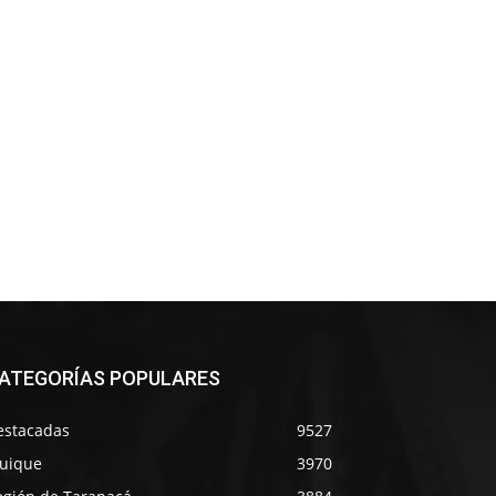
ATEGORÍAS POPULARES
estacadas
9527
quique
3970