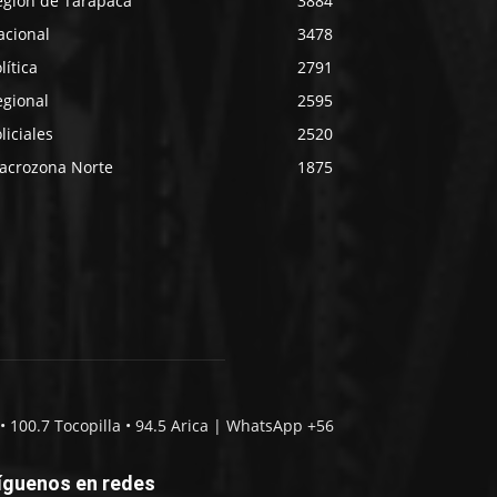
egión de Tarapacá
3884
acional
3478
lítica
2791
egional
2595
liciales
2520
acrozona Norte
1875
• 100.7 Tocopilla • 94.5 Arica | WhatsApp +56
íguenos en redes