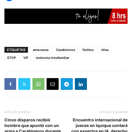
ETIQUETAS
amenazas
Carabineros
Delitos
riñas
STOP
VIF
violencia intrafamiliar
Artículo anterior
Artículo siguiente
Cinco disparos recibió
Encuentro internacional de
hombre que apuntó con un
jueces en Iquique contará
arma a Carabineros durante
con expertos en IA, derecho