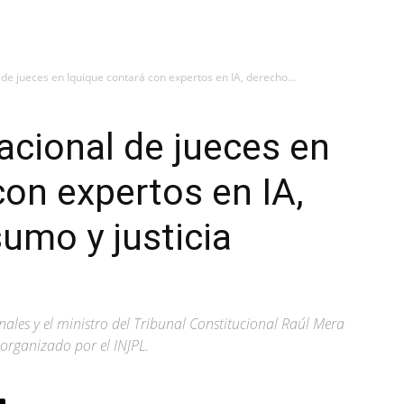
de jueces en Iquique contará con expertos en IA, derecho...
acional de jueces en
con expertos en IA,
umo y justicia
ales y el ministro del Tribunal Constitucional Raúl Mera
 organizado por el INJPL.