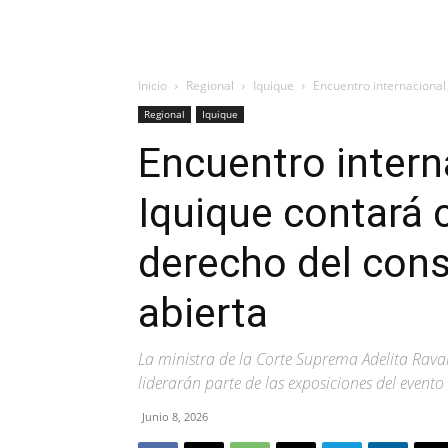
Inicio
Regional
Iquique
Encuentro internacional 
Regional
Iquique
Encuentro intern
Iquique contará 
derecho del cons
abierta
La ministra de la Corte Suprema Adelita Ravan
liderarán parte de las exposiciones del evento
Junio 8, 2026