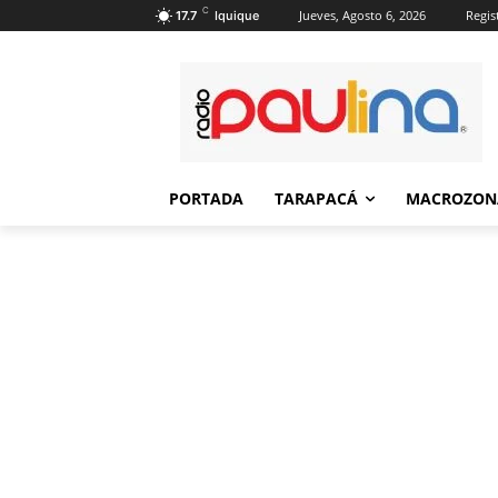
C
Jueves, Agosto 6, 2026
Regis
17.7
Iquique
PORTADA
TARAPACÁ
MACROZON