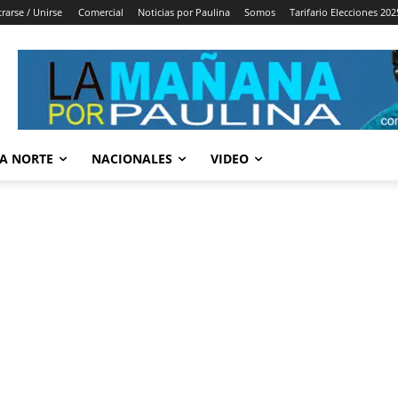
trarse / Unirse
Comercial
Noticias por Paulina
Somos
Tarifario Elecciones 202
A NORTE
NACIONALES
VIDEO