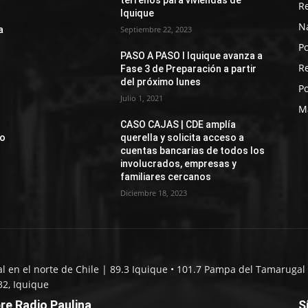
terrenos para viviendas de
R
Iquique
N
a
Septiembre 22, 2023
Po
PASO A PASO I Iquique avanza a
R
Fase 3 de Preparación a partir
del próximo lunes
Po
Julio 1, 2021
M
CASO CAJAS | CDE amplía
jo
querella y solicita acceso a
cuentas bancarias de todos los
involucrados, empresas y
familiares cercanos
Diciembre 18, 2023
al en el norte de Chile | 89.3 Iquique • 101.7 Pampa del Tamarugal 
32, Iquique
re Radio Paulina
S