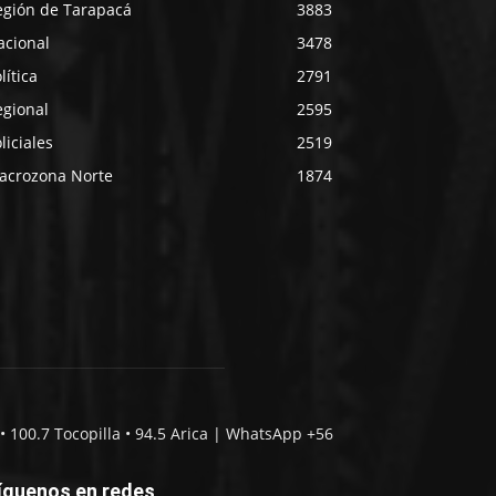
egión de Tarapacá
3883
acional
3478
lítica
2791
egional
2595
liciales
2519
acrozona Norte
1874
• 100.7 Tocopilla • 94.5 Arica | WhatsApp +56
íguenos en redes