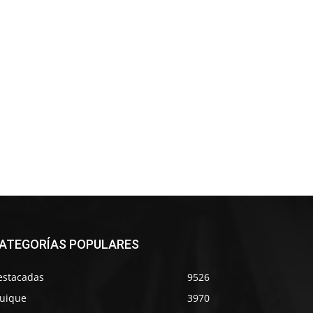
ATEGORÍAS POPULARES
estacadas
9526
quique
3970