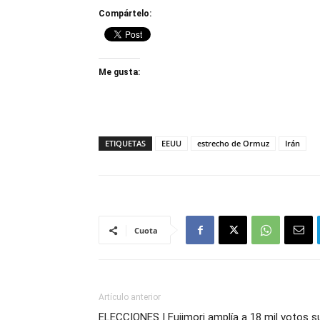
Compártelo:
Me gusta:
ETIQUETAS
EEUU
estrecho de Ormuz
Irán
Cuota
Artículo anterior
ELECCIONES | Fujimori amplía a 18 mil votos s