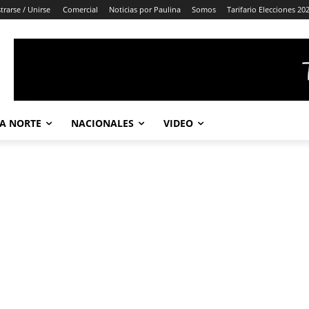
trarse / Unirse
Comercial
Noticias por Paulina
Somos
Tarifario Elecciones 20
A NORTE
NACIONALES
VIDEO