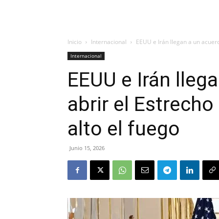
Inicio
Internacional
EEUU e Irán llegan a un acuerd
Internacional
EEUU e Irán lleg
abrir el Estrech
alto el fuego
Junio 15, 2026