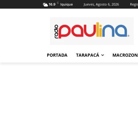
C
Jueves, Agosto 6, 2026
Regis
16.9
Iquique
PORTADA
TARAPACÁ
MACROZON