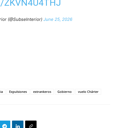
M/ZKVN4U4THJ
rior (@SubseInterior)
June 25, 2026
ia
Expulsiones
extrankeros
Gobierno
vuelo Chárter