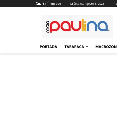
C
Miércoles, Agosto 5, 2026
Re
16.1
Iquique
PORTADA
TARAPACÁ
MACROZON