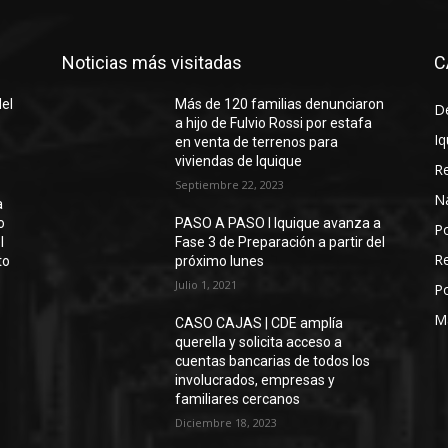
Noticias más visitadas
C
del
Más de 120 familias denunciaron
D
a hijo de Fulvio Rossi por estafa
Iq
en venta de terrenos para
viviendas de Iquique
R
Septiembre 22, 2023
N
a
o
PASO A PASO I Iquique avanza a
Po
l
Fase 3 de Preparación a partir del
Re
to
próximo lunes
Julio 1, 2021
Po
M
CASO CAJAS | CDE amplía
querella y solicita acceso a
cuentas bancarias de todos los
involucrados, empresas y
familiares cercanos
Diciembre 18, 2023