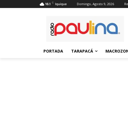
C
Domingo, Agosto 9, 2026
Re
16.1
Iquique
PORTADA
TARAPACÁ
MACROZON