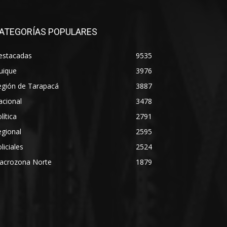
ATEGORÍAS POPULARES
estacadas
9535
uique
3976
egión de Tarapacá
3887
acional
3478
lítica
2791
gional
2595
liciales
2524
acrozona Norte
1879