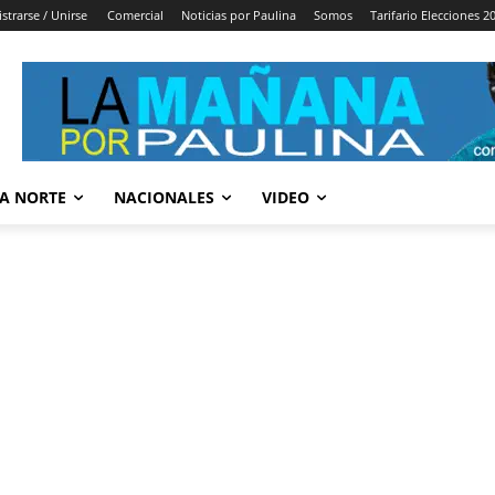
strarse / Unirse
Comercial
Noticias por Paulina
Somos
Tarifario Elecciones 2
A NORTE
NACIONALES
VIDEO