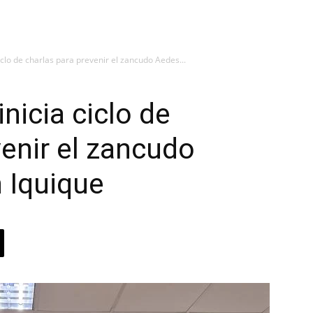
iclo de charlas para prevenir el zancudo Aedes...
nicia ciclo de
venir el zancudo
 Iquique