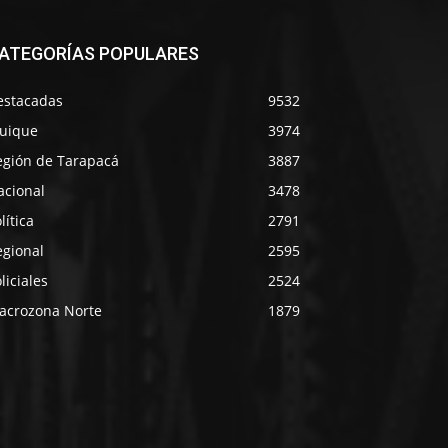
ATEGORÍAS POPULARES
estacadas
9532
quique
3974
egión de Tarapacá
3887
acional
3478
lítica
2791
egional
2595
liciales
2524
acrozona Norte
1879