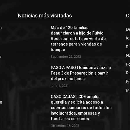
Noticias más visitadas
C
n
Más de 120 familias
D
denunciaron a hijo de Fulvio
I
Rossi por estafa en venta de
terrenos para viviendas de
R
Iquique
N
a
Septiembre 22, 2023
Po
PASO A PASO I Iquique avanza a
R
Fase 3 de Preparación a partir
del próximo lunes
Po
Julio 1, 2021
M
CASO CAJAS | CDE amplía
jo
querella y solicita acceso a
cuentas bancarias de todos los
involucrados, empresas y
familiares cercanos
Diciembre 18, 2023