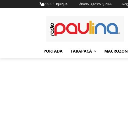
C
Sábado, Agosto 8, 2026
Regi
15.5
Iquique
PORTADA
TARAPACÁ
MACROZON