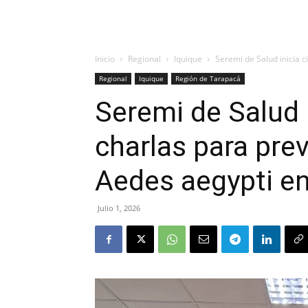
Inicio
Regional
Iquique
Seremi de Salud inicia c
Regional
Iquique
Región de Tarapacá
Seremi de Salud i
charlas para pre
Aedes aegypti en
Julio 1, 2026