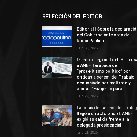
SELECCIÓN DEL EDITOR
Editorial | Sobre la declaració
del Gobierno ante nota de
Radio Paulina
Julio 30, 2026
Director regional del ISL acus
a ANEF Tarapacá de
“proselitismo político” por
críticas a seremi del Trabajo
denunciado por maltrato y
acoso: “Exageran para...
Julio 22, 2026
La crisis del seremi del Traba
llegó a un acto oficial: ANEF
exigió su salida frente a la
delegada presidencial
Julio 21, 2026