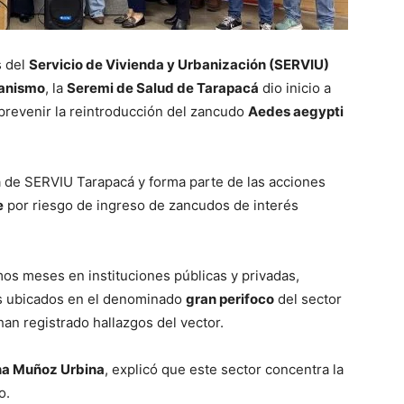
s del
Servicio de Vivienda y Urbanización (SERVIU)
banismo
, la
Seremi de Salud de Tarapacá
dio inicio a
 prevenir la reintroducción del zancudo
Aedes aegypti
la de SERVIU Tarapacá y forma parte de las acciones
e
por riesgo de ingreso de zancudos de interés
mos meses en instituciones públicas y privadas,
s ubicados en el denominado
gran perifoco
del sector
an registrado hallazgos del vector.
na Muñoz Urbina
, explicó que este sector concentra la
o.