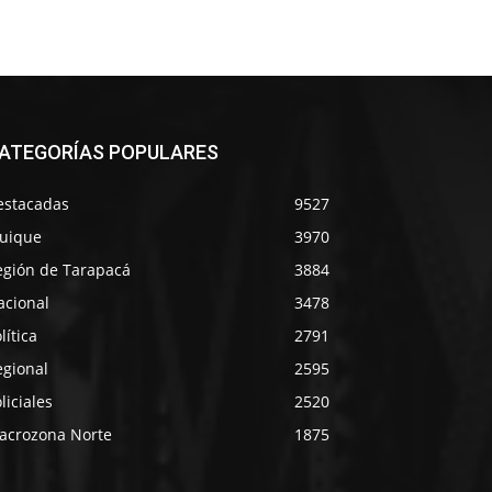
ATEGORÍAS POPULARES
estacadas
9527
quique
3970
egión de Tarapacá
3884
acional
3478
lítica
2791
egional
2595
liciales
2520
acrozona Norte
1875