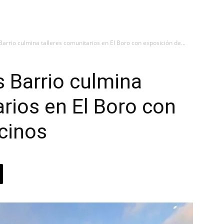
rio culmina talleres comunitarios en El Boro con exposición de...
Barrio culmina
arios en El Boro con
cinos