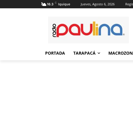
C
Jueves, Agosto 6, 2026
Regis
16.3
Iquique
PORTADA
TARAPACÁ
MACROZON