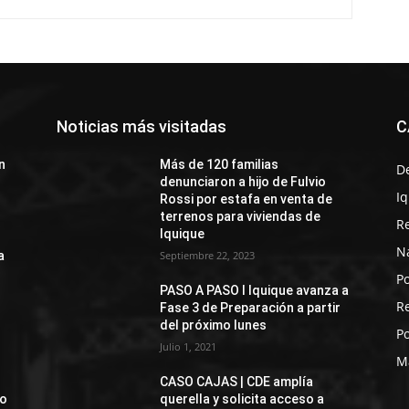
Noticias más visitadas
C
n
Más de 120 familias
D
denunciaron a hijo de Fulvio
I
Rossi por estafa en venta de
terrenos para viviendas de
R
Iquique
N
a
Septiembre 22, 2023
Po
PASO A PASO I Iquique avanza a
R
Fase 3 de Preparación a partir
del próximo lunes
Po
Julio 1, 2021
M
CASO CAJAS | CDE amplía
jo
querella y solicita acceso a