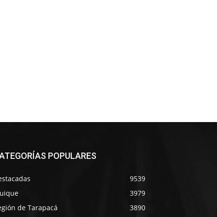
ATEGORÍAS POPULARES
estacadas
9539
quique
3979
egión de Tarapacá
3890