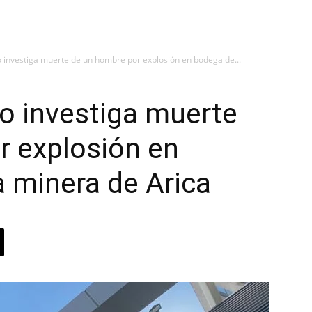
o investiga muerte de un hombre por explosión en bodega de...
co investiga muerte
r explosión en
 minera de Arica