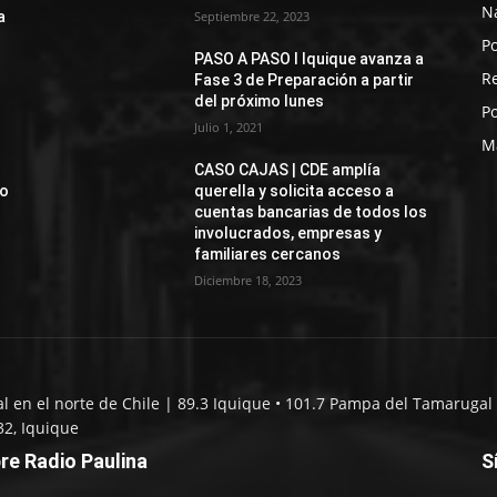
N
a
Septiembre 22, 2023
Po
PASO A PASO I Iquique avanza a
R
Fase 3 de Preparación a partir
del próximo lunes
Po
Julio 1, 2021
M
CASO CAJAS | CDE amplía
jo
querella y solicita acceso a
cuentas bancarias de todos los
involucrados, empresas y
familiares cercanos
Diciembre 18, 2023
al en el norte de Chile | 89.3 Iquique • 101.7 Pampa del Tamarugal 
32, Iquique
re Radio Paulina
S