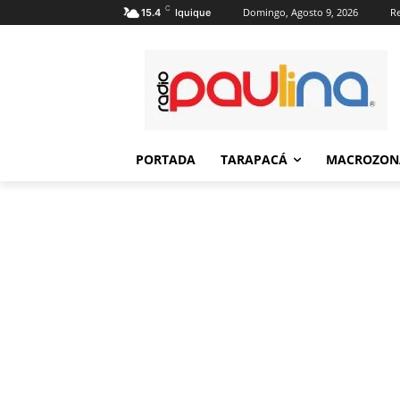
C
Domingo, Agosto 9, 2026
Re
15.4
Iquique
PORTADA
TARAPACÁ
MACROZON