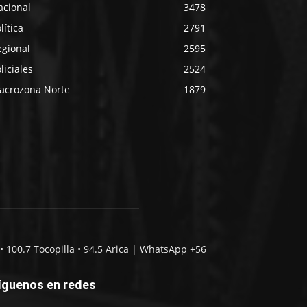
acional
3478
lítica
2791
egional
2595
liciales
2524
acrozona Norte
1879
• 100.7 Tocopilla • 94.5 Arica | WhatsApp +56
íguenos en redes