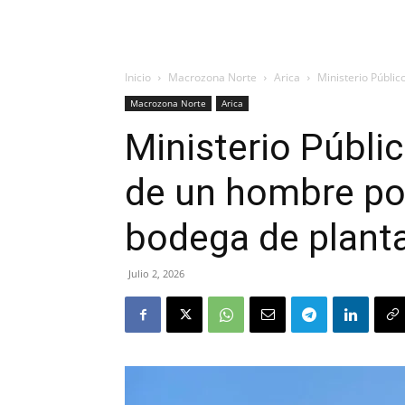
Inicio
Macrozona Norte
Arica
Ministerio Públic
Macrozona Norte
Arica
Ministerio Públi
de un hombre po
bodega de planta
Julio 2, 2026