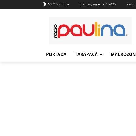
C
Viernes, Agosto 7, 2026
Regist
16
Iquique
PORTADA
TARAPACÁ
MACROZON