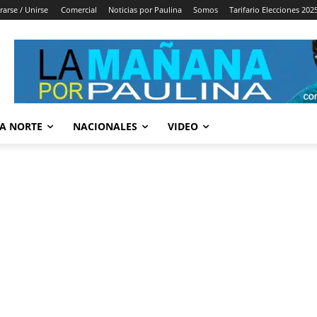
rarse / Unirse
Comercial
Noticias por Paulina
Somos
Tarifario Elecciones 202
A NORTE
NACIONALES
VIDEO