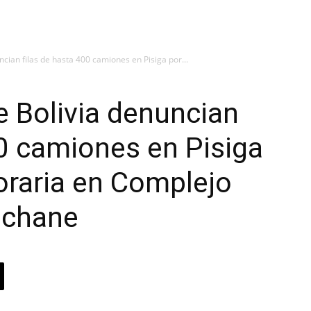
ncian filas de hasta 400 camiones en Pisiga por...
e Bolivia denuncian
00 camiones en Pisiga
horaria en Complejo
olchane