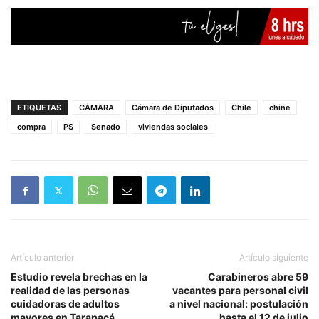
ETIQUETAS
CÁMARA
Cámara de Diputados
Chile
chiñe
compra
PS
Senado
viviendas sociales
Artículo anterior
Artículo siguiente
Estudio revela brechas en la
Carabineros abre 59
realidad de las personas
vacantes para personal civil
cuidadoras de adultos
a nivel nacional: postulación
mayores en Tarapacá
hasta el 12 de julio