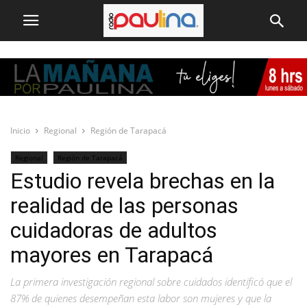
Inicio
Regional
Región de Tarapacá
Regional
Región de Tarapacá
Estudio revela brechas en la
realidad de las personas
cuidadoras de adultos
mayores en Tarapacá
La primera investigación regional sobre cuidados identificó que el
87% de quienes desempeñan esta labor son mujeres y que la