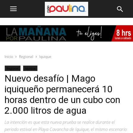
Inicio
Regional
Iquique
Regional
Iquique
Nuevo desafío | Mago
iquiqueño permanecerá 10
horas dentro de un cubo con
2.000 litros de agua
La intención es que esta nueva prueba se realice durante el
periodo estival en Playa Cavancha de Iquique, el mismo escenario