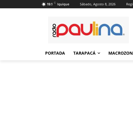
C
Sábado, Agosto 8, 2026
Regi
19.1
Iquique
PORTADA
TARAPACÁ
MACROZON