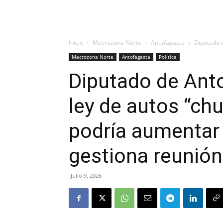
Inicio
Macrozona Norte
Antofagasta
Diputado d
Macrozona Norte
Antofagasta
Política
Diputado de Anto
ley de autos “chu
podría aumentar 
gestiona reunió
Julio 9, 2026