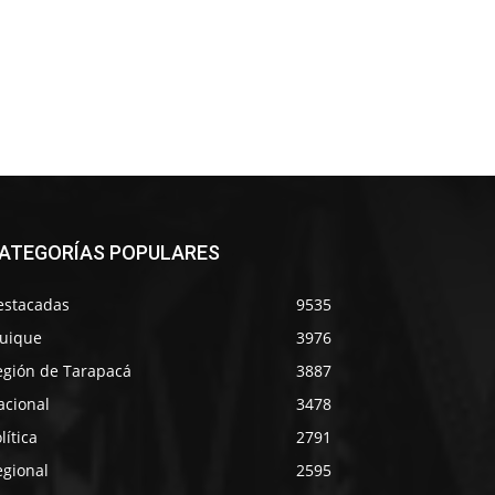
ATEGORÍAS POPULARES
estacadas
9535
quique
3976
egión de Tarapacá
3887
acional
3478
lítica
2791
egional
2595