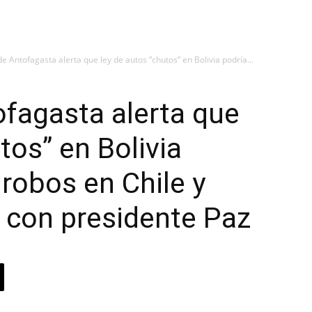
e Antofagasta alerta que ley de autos “chutos” en Bolivia podría...
fagasta alerta que
tos” en Bolivia
robos en Chile y
n con presidente Paz