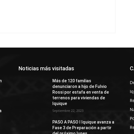
Noticias más visitadas
C
n
Más de 120 familias
D
denunciaron a hijo de Fulvio
I
Rossi por estafa en venta de
terrenos para viviendas de
R
Iquique
N
a
Septiembre 22, 2023
Po
PASO A PASO I Iquique avanza a
R
Fase 3 de Preparación a partir
del próximo lunes