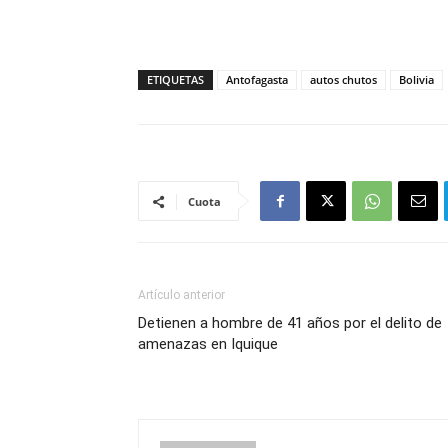
ETIQUETAS
Antofagasta
autos chutos
Bolivia
Cuota
Artículo anterior
Detienen a hombre de 41 años por el delito de
amenazas en Iquique