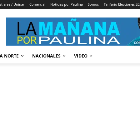
strarse / Unirse
Comercial
Noticias por Paulina
Somos
Tarifario Elecciones 20
A NORTE
NACIONALES
VIDEO