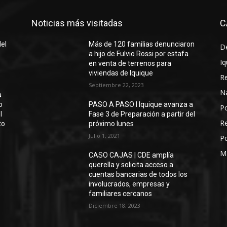
Noticias más visitadas
C
del
Más de 120 familias denunciaron
D
a hijo de Fulvio Rossi por estafa
Iq
en venta de terrenos para
viviendas de Iquique
R
Septiembre 22, 2023
N
a
o
PASO A PASO I Iquique avanza a
Po
l
Fase 3 de Preparación a partir del
Re
to
próximo lunes
Julio 1, 2021
Po
M
CASO CAJAS | CDE amplía
querella y solicita acceso a
cuentas bancarias de todos los
involucrados, empresas y
familiares cercanos
Diciembre 18, 2023