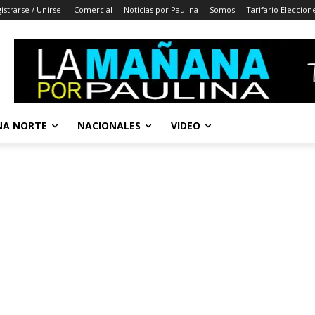
istrarse / Unirse
Comercial
Noticias por Paulina
Somos
Tarifario Eleccion
A NORTE
NACIONALES
VIDEO