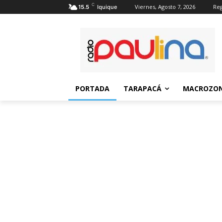
C
Viernes, Agosto 7, 2026
Reg
15.5
Iquique
PORTADA
TARAPACÁ
MACROZON