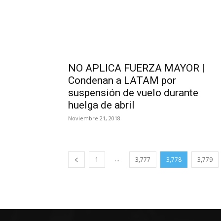
NO APLICA FUERZA MAYOR |
Condenan a LATAM por
suspensión de vuelo durante
huelga de abril
Noviembre 21, 2018
...
1
3,777
3,778
3,779