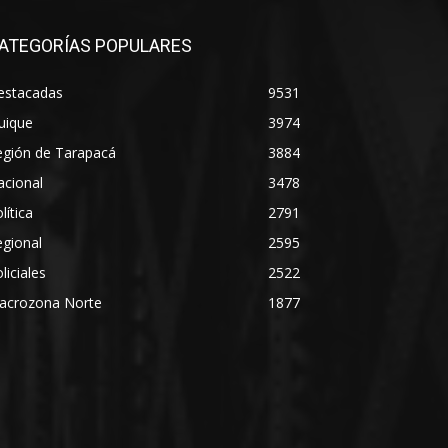
ATEGORÍAS POPULARES
estacadas
9531
uique
3974
egión de Tarapacá
3884
acional
3478
lítica
2791
gional
2595
liciales
2522
acrozona Norte
1877