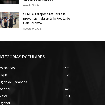
Agosto 9, 2026
SENDA Tarapacá refuerza la
prevención durante la Fiesta de
San Lorenzo
Agosto 9, 2026
ATEGORÍAS POPULARES
estacadas
9539
uique
3979
egión de Tarapacá
3890
acional
3478
lítica
2791
gional
2595