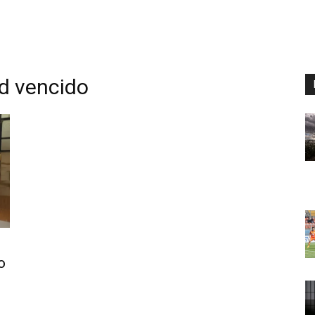
ad vencido
o