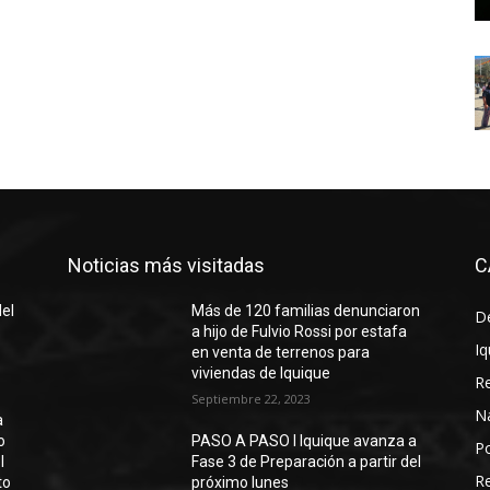
Noticias más visitadas
C
del
Más de 120 familias denunciaron
D
a hijo de Fulvio Rossi por estafa
Iq
en venta de terrenos para
viviendas de Iquique
R
Septiembre 22, 2023
N
a
o
PASO A PASO I Iquique avanza a
Po
l
Fase 3 de Preparación a partir del
Re
to
próximo lunes