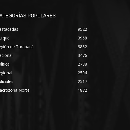
ATEGORÍAS POPULARES
estacadas
9522
uique
3968
egión de Tarapacá
3882
acional
3476
lítica
2788
gional
2594
liciales
2517
acrozona Norte
1872