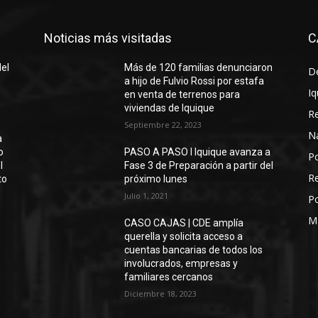
Noticias más visitadas
C
del
Más de 120 familias denunciaron
D
a hijo de Fulvio Rossi por estafa
Iq
en venta de terrenos para
viviendas de Iquique
R
Septiembre 22, 2023
N
a
o
PASO A PASO I Iquique avanza a
Po
l
Fase 3 de Preparación a partir del
Re
to
próximo lunes
Julio 1, 2021
Po
M
CASO CAJAS | CDE amplía
querella y solicita acceso a
cuentas bancarias de todos los
involucrados, empresas y
familiares cercanos
Diciembre 18, 2023