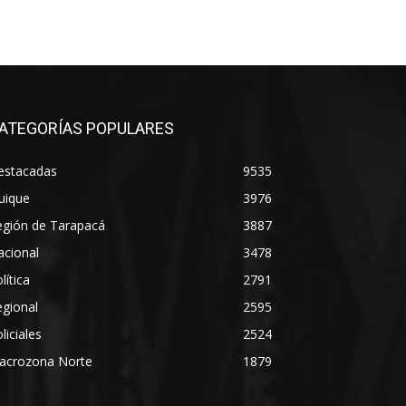
ATEGORÍAS POPULARES
estacadas
9535
uique
3976
egión de Tarapacá
3887
acional
3478
lítica
2791
gional
2595
liciales
2524
acrozona Norte
1879