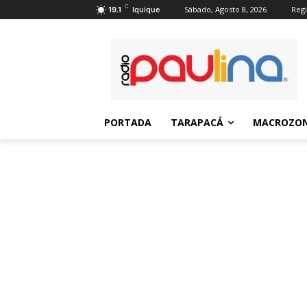
C
Sábado, Agosto 8, 2026
Regi
19.1
Iquique
PORTADA
TARAPACÁ
MACROZON