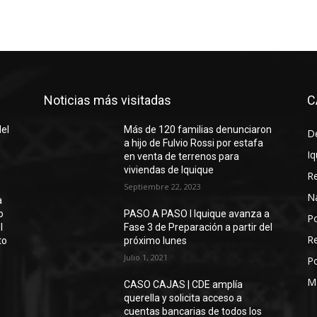
Noticias más visitadas
C
del
Más de 120 familias denunciaron
D
a hijo de Fulvio Rossi por estafa
Iq
en venta de terrenos para
viviendas de Iquique
R
Septiembre 22, 2023
N
a
o
PASO A PASO I Iquique avanza a
Po
l
Fase 3 de Preparación a partir del
Re
to
próximo lunes
Julio 1, 2021
Po
M
CASO CAJAS | CDE amplía
querella y solicita acceso a
cuentas bancarias de todos los