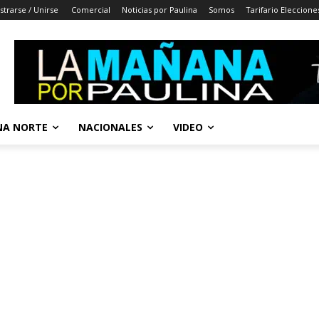
strarse / Unirse
Comercial
Noticias por Paulina
Somos
Tarifario Eleccione
A NORTE
NACIONALES
VIDEO