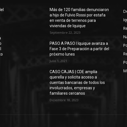
del
Más de 120 familias denunciaron
D
a hijo de Fulvio Rossi por estafa
Iq
en venta de terrenos para
viviendas de Iquique
R
Septiembre 22, 2023
N
a
o
PASO A PASO I Iquique avanza a
Po
l
Fase 3 de Preparación a partir del
Re
to
próximo lunes
Julio 1, 2021
Po
M
CASO CAJAS | CDE amplía
querella y solicita acceso a
cuentas bancarias de todos los
involucrados, empresas y
familiares cercanos
Diciembre 18, 2023