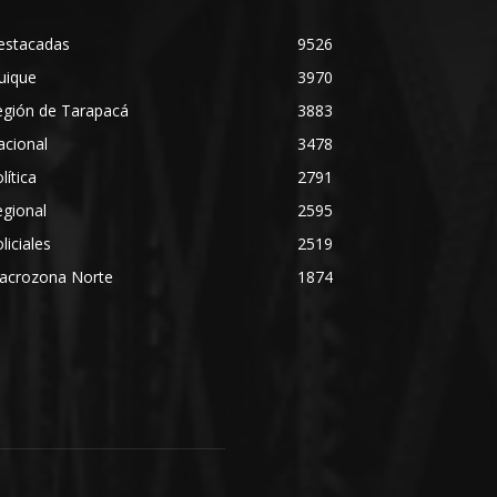
estacadas
9526
uique
3970
egión de Tarapacá
3883
acional
3478
lítica
2791
gional
2595
liciales
2519
acrozona Norte
1874