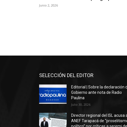
Junio 2, 2026
SELECCIÓN DEL EDITOR
Editorial | Sobre la declaración 
Gobierno ante nota de Radio
Paulina
Julio 30, 2026
Director regional del ISL acusa 
ANEF Tarapacá de “proselitism
político” por críticas a seremi de