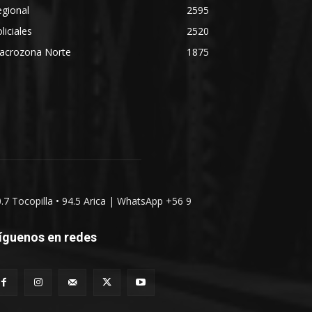
gional
2595
liciales
2520
acrozona Norte
1875
0.7 Tocopilla • 94.5 Arica | WhatsApp +56 9
íguenos en redes