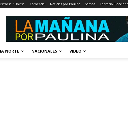
istrarse / Unirse
Comercial
Noticias por Paulina
Somos
Tarifario Eleccion
A NORTE
NACIONALES
VIDEO