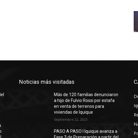
Noticias más visitadas
C
del
Más de 120 familias denunciaron
D
a hijo de Fulvio Rossi por estafa
Iq
en venta de terrenos para
viviendas de Iquique
R
Septiembre 22, 2023
N
a
o
PASO A PASO I Iquique avanza a
Po
l
Fase 3 de Preparación a partir del