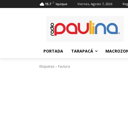
C
Viernes, Agosto 7, 2026
Reg
15.7
Iquique
PORTADA
TARAPACÁ
MACROZON
Etiquetas
Factura