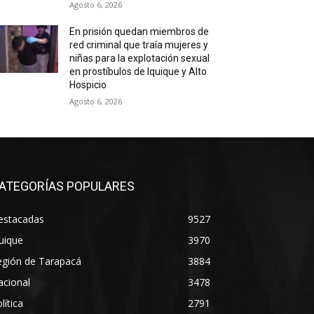
Agosto 6, 2026
En prisión quedan miembros de
red criminal que traía mujeres y
niñas para la explotación sexual
en prostíbulos de Iquique y Alto
Hospicio
Agosto 6, 2026
ATEGORÍAS POPULARES
estacadas
9527
uique
3970
egión de Tarapacá
3884
acional
3478
lítica
2791