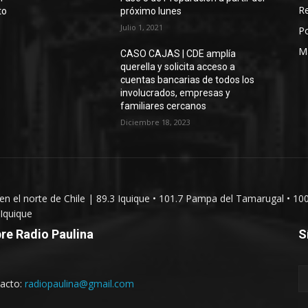
Re
to
próximo lunes
Julio 1, 2021
Po
M
CASO CAJAS | CDE amplía
querella y solicita acceso a
cuentas bancarias de todos los
involucrados, empresas y
familiares cercanos
Diciembre 18, 2023
 en el norte de Chile | 89.3 Iquique • 101.7 Pampa del Tamarugal • 10
Iquique
re Radio Paulina
S
acto:
radiopaulina@gmail.com