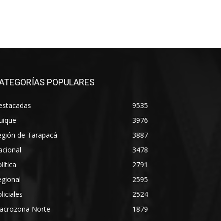
ATEGORÍAS POPULARES
estacadas
9535
uique
3976
egión de Tarapacá
3887
acional
3478
lítica
2791
gional
2595
liciales
2524
acrozona Norte
1879