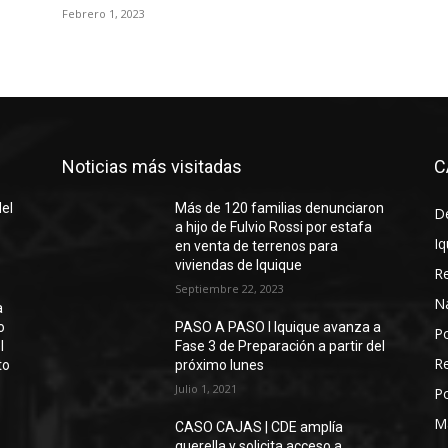
Febrero 1, 2023
Noticias más visitadas
C
del
Más de 120 familias denunciaron
D
a hijo de Fulvio Rossi por estafa
Iq
en venta de terrenos para
viviendas de Iquique
R
Septiembre 22, 2023
N
a
o
PASO A PASO I Iquique avanza a
Po
l
Fase 3 de Preparación a partir del
Re
to
próximo lunes
Julio 1, 2021
Po
M
CASO CAJAS | CDE amplía
querella y solicita acceso a