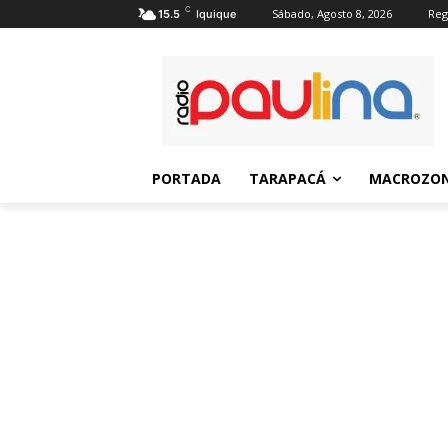
C
Sábado, Agosto 8, 2026
Reg
15.5
Iquique
PORTADA
TARAPACÁ
MACROZON