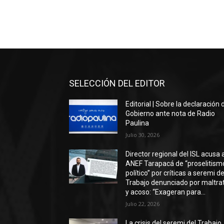
SELECCIÓN DEL EDITOR
Editorial | Sobre la declaración 
Gobierno ante nota de Radio
Paulina
Julio 30, 2026
Director regional del ISL acusa 
ANEF Tarapacá de “proselitism
político” por críticas a seremi de
Trabajo denunciado por maltra
y acoso: “Exageran para...
Julio 22, 2026
La crisis del seremi del Trabajo