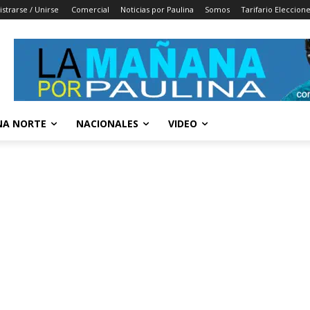
istrarse / Unirse
Comercial
Noticias por Paulina
Somos
Tarifario Eleccion
A NORTE
NACIONALES
VIDEO