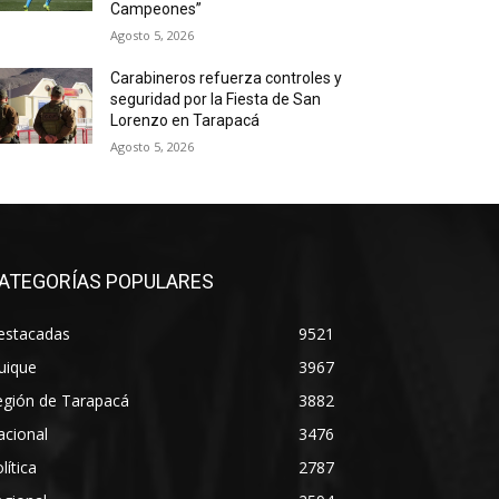
Campeones”
Agosto 5, 2026
Carabineros refuerza controles y
seguridad por la Fiesta de San
Lorenzo en Tarapacá
Agosto 5, 2026
ATEGORÍAS POPULARES
estacadas
9521
uique
3967
egión de Tarapacá
3882
acional
3476
lítica
2787