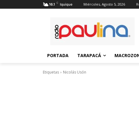
C
Miércoles, Agosto 5, 2026
R
16.1
Iquique
PORTADA
TARAPACÁ
MACROZON
Etiquetas
Nicolás Usón