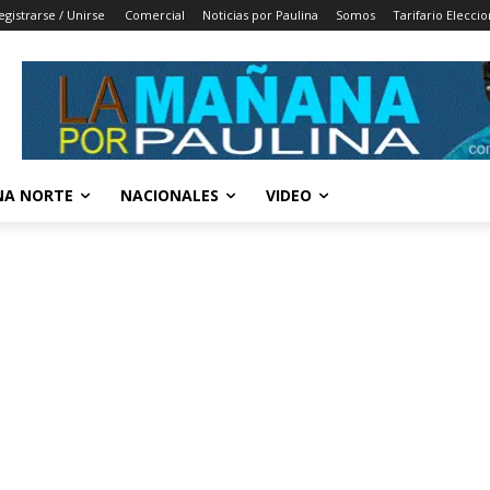
egistrarse / Unirse
Comercial
Noticias por Paulina
Somos
Tarifario Elecci
A NORTE
NACIONALES
VIDEO