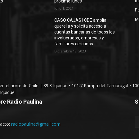
Re
to
próximo lunes
Julio 1, 2021
Po
M
CASO CAJAS | CDE amplía
querella y solicita acceso a
cuentas bancarias de todos los
involucrados, empresas y
familiares cercanos
Diciembre 18, 2023
 en el norte de Chile | 89.3 Iquique • 101.7 Pampa del Tamarugal • 10
Iquique
re Radio Paulina
S
acto:
radiopaulina@gmail.com