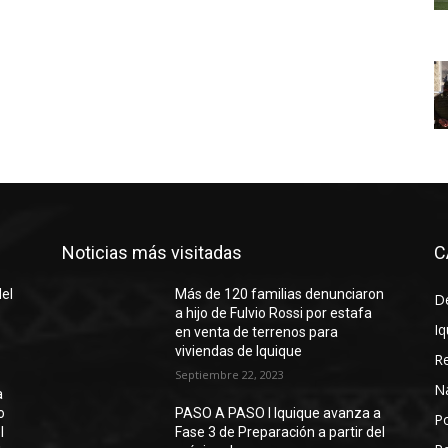
Noticias más visitadas
C
del
Más de 120 familias denunciaron
D
a hijo de Fulvio Rossi por estafa
Iq
en venta de terrenos para
viviendas de Iquique
R
Septiembre 22, 2023
N
a
o
PASO A PASO I Iquique avanza a
Po
l
Fase 3 de Preparación a partir del