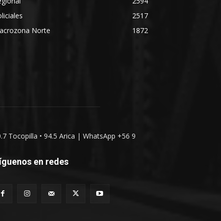
gional
2594
liciales
2517
acrozona Norte
1872
0.7 Tocopilla • 94.5 Arica | WhatsApp +56 9
íguenos en redes