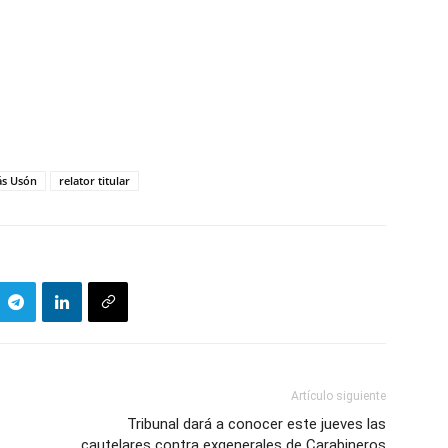
ás Usón
relator titular
Artículo siguiente
Tribunal dará a conocer este jueves las
cautelares contra exgenerales de Carabineros