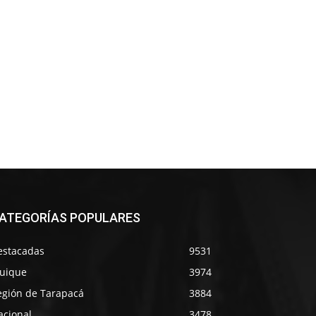
ATEGORÍAS POPULARES
estacadas
9531
quique
3974
egión de Tarapacá
3884
acional
3478