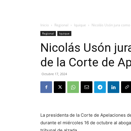
Inicio
Regional
Iquique
Nicolás Usón jura como r
Regional
Iquique
Nicolás Usón jura
de la Corte de A
Octubre 17, 2024
La presidenta de la Corte de Apelaciones d
durante el miércoles 16 de octubre al aboga
tribunal de alzada.