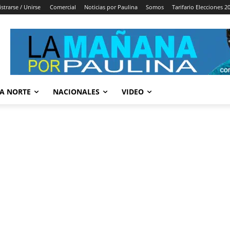
strarse / Unirse
Comercial
Noticias por Paulina
Somos
Tarifario Elecciones 2
A NORTE
NACIONALES
VIDEO