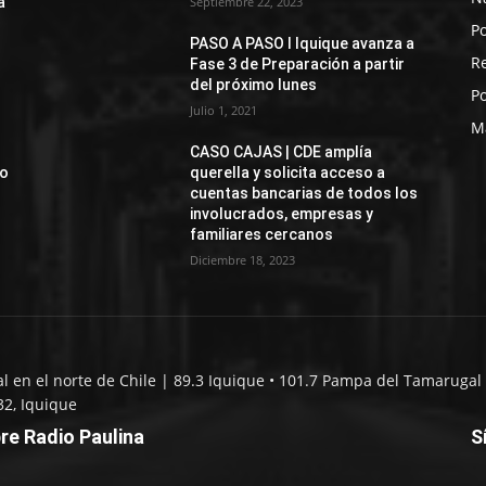
a
Septiembre 22, 2023
Po
PASO A PASO I Iquique avanza a
R
Fase 3 de Preparación a partir
del próximo lunes
Po
Julio 1, 2021
M
CASO CAJAS | CDE amplía
jo
querella y solicita acceso a
cuentas bancarias de todos los
involucrados, empresas y
familiares cercanos
Diciembre 18, 2023
al en el norte de Chile | 89.3 Iquique • 101.7 Pampa del Tamarugal 
32, Iquique
re Radio Paulina
S