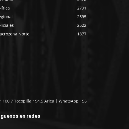
lítica
2791
egional
2595
liciales
2522
acrozona Norte
1877
• 100.7 Tocopilla • 94.5 Arica | WhatsApp +56
íguenos en redes