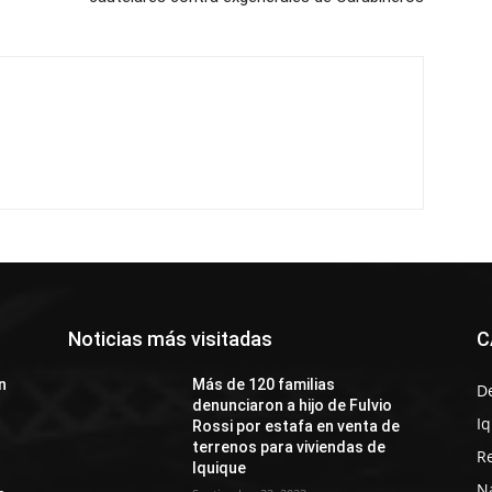
Noticias más visitadas
C
n
Más de 120 familias
D
denunciaron a hijo de Fulvio
I
Rossi por estafa en venta de
terrenos para viviendas de
R
Iquique
N