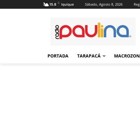
C
Sábado, Agosto 8, 2026
Regi
15.8
Iquique
PORTADA
TARAPACÁ
MACROZON