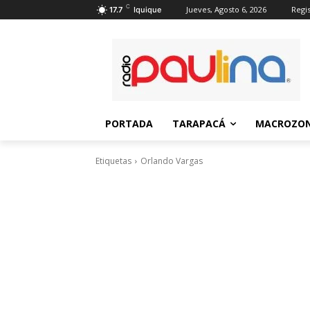
C
Jueves, Agosto 6, 2026
Regis
17.7
Iquique
PORTADA
TARAPACÁ
MACROZON
Etiquetas
Orlando Vargas