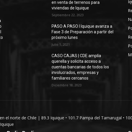
Iq
en venta de terrenos para
viviendas de Iquique
R
Septiembre 22, 2023
N
a
o
PASO A PASO I Iquique avanza a
Po
l
Fase 3 de Preparación a partir del
Re
to
próximo lunes
Julio 1, 2021
Po
M
CASO CAJAS | CDE amplía
querella y solicita acceso a
cuentas bancarias de todos los
involucrados, empresas y
familiares cercanos
Diciembre 18, 2023
 en el norte de Chile | 89.3 Iquique • 101.7 Pampa del Tamarugal • 10
Iquique