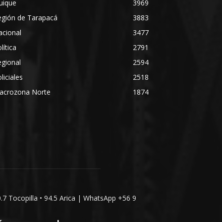
uique
3969
egión de Tarapacá
3883
acional
3477
lítica
2791
gional
2594
liciales
2518
acrozona Norte
1874
0.7 Tocopilla • 94.5 Arica | WhatsApp +56 9